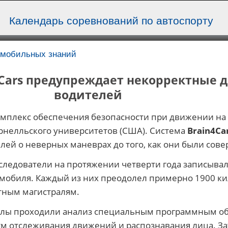
Календарь соревнований по автоспорту
омобильных знаний
4Cars предупреждает некорректные 
водителей
мплекс обеспечения безопасности при движении на 
рнелльского университетов (США). Система
Brain4Ca
ей о неверных маневрах до того, как они были сов
следователи на протяжении четверти года записывал
омобиля. Каждый из них преодолел примерно 1900 к
тным магистралям.
алы проходили анализ специальным программным о
тм отслеживания движений и распознавания лица. З