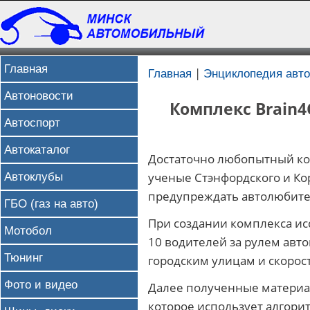
Главная
|
Главная
Энциклопедия авт
Автоновости
Комплекс Brain
Автоспорт
Автокаталог
Достаточно любопытный ко
ученые Стэнфордского и Ко
Автоклубы
предупреждать автолюбител
ГБО (газ на авто)
При создании комплекса ис
Мотобол
10 водителей за рулем авт
Тюнинг
городским улицам и скорос
Фото и видео
Далее полученные матери
которое использует алгори