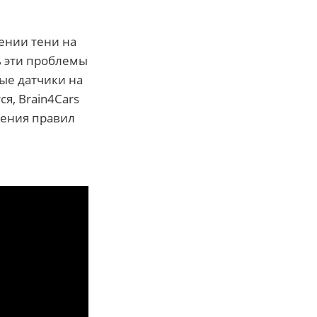
ении тени на
ь эти проблемы
ые датчики на
я, Brain4Cars
шения правил