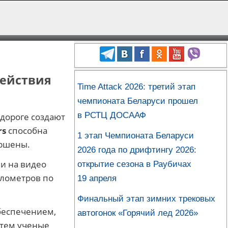
действия
Time Attack 2026: третий этап
чемпионата Беларуси прошел
в РСТЦ ДОСААФ
дороге создают
rs
способна
1 этап Чемпионата Беларуси
ершены.
2026 года по дрифтингу 2026:
и на видео
открытие сезона в Раубичах
илометров по
19 апреля
Финальный этап зимних трековых
беспечением,
автогонок «Горячий лед 2026»
атем ученые