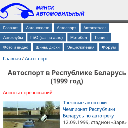
Главная
Автоновости
Автоспорт
Автокаталог
Автоклубы
ГБО (газ на авто)
Мотобол
Тюнинг
Фото и видео
Шины, диски
Энциклопедия
Форум
/
Главная
Автоспорт
Автоспорт в Республике Беларусь
(1999 год)
Анонсы соревнований
Трековые автогонки.
Чемпионат Республики
Беларусь по автотреку
12.09.1999, стадион «Заря»