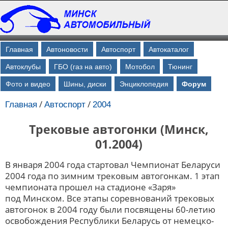
Главная
Автоновости
Автоспорт
Автокаталог
Автоклубы
ГБО (газ на авто)
Мотобол
Тюнинг
Фото и видео
Шины, диски
Энциклопедия
Форум
/
/
Главная
Автоспорт
2004
Трековые автогонки (Минск,
01.2004)
В января 2004 года стартовал Чемпионат Беларуси
2004 года по зимним трековым автогонкам. 1 этап
чемпионата прошел на стадионе «Заря»
под Минском. Все этапы соревнований трековых
автогонок в 2004 году были посвящены 60-летию
освобождения Республики Беларусь от немецко-