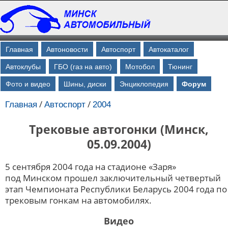
Главная
Автоновости
Автоспорт
Автокаталог
Автоклубы
ГБО (газ на авто)
Мотобол
Тюнинг
Фото и видео
Шины, диски
Энциклопедия
Форум
/
/
Главная
Автоспорт
2004
Трековые автогонки (Минск,
05.09.2004)
5 сентября 2004 года на стадионе «Заря»
под Минском прошел заключительный четвертый
этап Чемпионата Республики Беларусь 2004 года по
трековым гонкам на автомобилях.
Видео