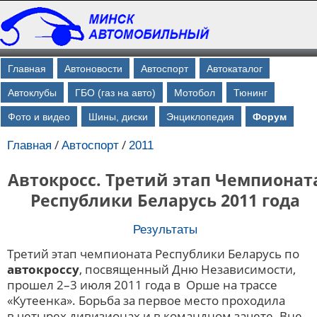
Главная
Автоновости
Автоспорт
Автокаталог
Автоклубы
ГБО (газ на авто)
Мотобол
Тюнинг
Фото и видео
Шины, диски
Энциклопедия
Форум
/
/
Главная
Автоспорт
2011
Автокросс. Третий этап Чемпионат
Республики Беларусь 2011 года
Результаты
Третий этап чемпионата Республики Беларусь по
автокроссу
, посвященный Дню Независимости,
прошел 2–3 июля 2011 года в Орше на трассе
«Кутеенка». Борьба за первое место проходила
в четырех дивизионах и в командном зачете. Вне