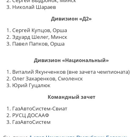
Сергей Выдронок, Минск
Николай Шараев
Дивизион «Д2»
Сергей Купцов, Орша
Эдуард Шелег, Минск
Павел Папков, Орша
Дивизион «Национальный»
Виталий Якунченков (вне зачета чемпионата)
Олег Захаренков, Смоленск
Юрий Гуцалюк
Командный зачет
ГазАвтоСистем-Свиат
РУСЦ ДОСААФ
ГазАвтоСистем