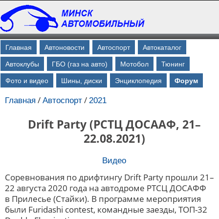
Главная
Автоновости
Автоспорт
Автокаталог
Автоклубы
ГБО (газ на авто)
Мотобол
Тюнинг
Фото и видео
Шины, диски
Энциклопедия
Форум
/
/
Главная
Автоспорт
2021
Drift Party (РСТЦ ДОСААФ, 21–
22.08.2021)
Видео
Соревнования по дрифтингу Drift Party прошли 21–
22 августа 2020 года на автодроме РТСЦ ДОСАФФ
в Прилесье (Стайки). В программе мероприятия
были Furidashi contest, командные заезды, ТОП-32