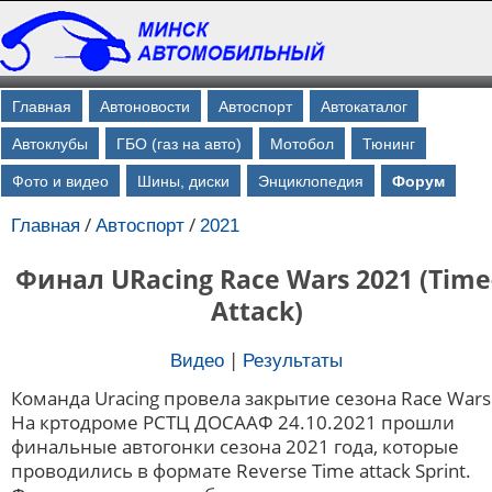
Главная
Автоновости
Автоспорт
Автокаталог
Автоклубы
ГБО (газ на авто)
Мотобол
Тюнинг
Фото и видео
Шины, диски
Энциклопедия
Форум
/
/
Главная
Автоспорт
2021
Финал URacing Race Wars 2021 (Time
Attack)
|
Видео
Результаты
Команда Uracing провела закрытие сезона Race Wars
На кртодроме РСТЦ ДОСААФ 24.10.2021 прошли
финальные автогонки сезона 2021 года, которые
проводились в формате Reverse Time attack Sprint.