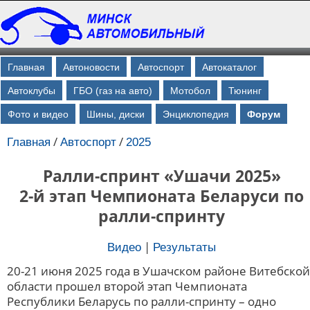
Главная
Автоновости
Автоспорт
Автокаталог
Автоклубы
ГБО (газ на авто)
Мотобол
Тюнинг
Фото и видео
Шины, диски
Энциклопедия
Форум
/
/
Главная
Автоспорт
2025
Ралли-спринт «Ушачи 2025»
2-й этап Чемпионата Беларуси по
ралли-спринту
|
Видео
Результаты
20-21 июня 2025 года в Ушачском районе Витебской
области прошел второй этап Чемпионата
Республики Беларусь по ралли-спринту – одно