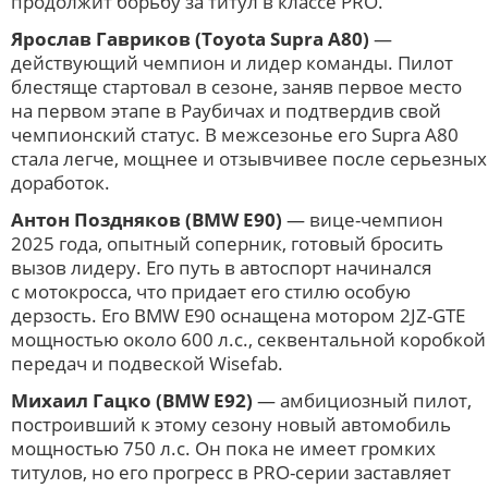
продолжит борьбу за титул в классе PRO.
Ярослав Гавриков (Toyota Supra A80)
—
действующий чемпион и лидер команды. Пилот
блестяще стартовал в сезоне, заняв первое место
на первом этапе в Раубичах и подтвердив свой
чемпионский статус. В межсезонье его Supra A80
стала легче, мощнее и отзывчивее после серьезных
доработок.
Антон Поздняков (BMW E90)
— вице-чемпион
2025 года, опытный соперник, готовый бросить
вызов лидеру. Его путь в автоспорт начинался
с мотокросса, что придает его стилю особую
дерзость. Его BMW E90 оснащена мотором 2JZ-GTE
мощностью около 600 л.с., секвентальной коробкой
передач и подвеской Wisefab.
Михаил Гацко (BMW E92)
— амбициозный пилот,
построивший к этому сезону новый автомобиль
мощностью 750 л.с. Он пока не имеет громких
титулов, но его прогресс в PRO-серии заставляет