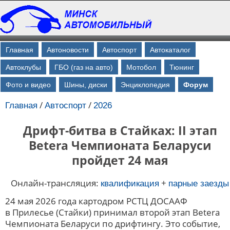
Главная
Автоновости
Автоспорт
Автокаталог
Автоклубы
ГБО (газ на авто)
Мотобол
Тюнинг
Фото и видео
Шины, диски
Энциклопедия
Форум
/
/
Главная
Автоспорт
2026
Дрифт-битва в Стайках: II этап
Betera Чемпионата Беларуси
пройдет 24 мая
Онлайн-трансляция:
+
квалификация
парные заезды
24 мая 2026 года картодром РСТЦ ДОСААФ
в Прилесье (Стайки) принимал второй этап Betera
Чемпионата Беларуси по дрифтингу. Это событие,