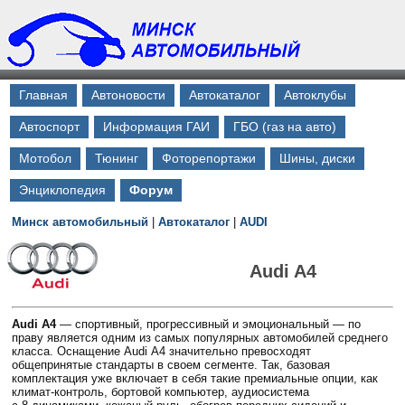
Главная
Автоновости
Автокаталог
Автоклубы
Автоспорт
Информация ГАИ
ГБО (газ на авто)
Мотобол
Тюнинг
Фоторепортажи
Шины, диски
Энциклопедия
Форум
Минск автомобильный
|
Автокаталог
|
AUDI
Audi A4
Audi A4
— cпортивный, прогрессивный и эмоциональный — по
праву является одним из самых популярных автомобилей среднего
класса. Оснащение Audi A4 значительно превосходят
общепринятые стандарты в своем сегменте. Так, базовая
комплектация уже включает в себя такие премиальные опции, как
климат-контроль, бортовой компьютер, аудиосистема