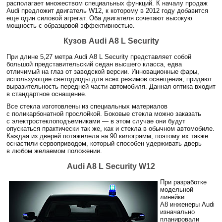
располагает множеством специальных функций. К началу продаж
Audi предложит двигатель W12, к которому в 2012 году добавится
еще один силовой агрегат. Оба двигателя сочетают высокую
мощность с образцовой эффективностью.
Кузов Audi А8 L Security
При длине 5,27 метра Audi А8 L Security представляет собой
большой представительский седан высшего класса, едва
отличимый на глаз от заводской версии. Инновационные фары,
использующие светодиоды для всех режимов освещения, придают
выразительность передней части автомобиля. Данная оптика входит
в стандартное оснащение.
Все стекла изготовлены из специальных материалов
с поликарбонатной прослойкой. Боковые стекла можно заказать
с электростеклоподъемниками — в этом случае они будут
опускаться практически так же, как и стекла в обычном автомобиле.
Каждая из дверей потяжелела на 90 килограмм, поэтому их также
оснастили сервоприводом, который способен удерживать дверь
в любом желаемом положении.
Audi A8 L Security W12
При разработке
модельной
линейки
A8 инженеры Audi
изначально
планировали