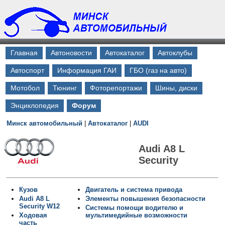
Главная
Автоновости
Автокаталог
Автоклубы
Автоспорт
Информация ГАИ
ГБО (газ на авто)
Мотобол
Тюнинг
Фоторепортажи
Шины, диски
Энциклопедия
Форум
Минск автомобильный
|
Автокаталог
|
AUDI
Audi A8 L
Security
Кузов
Двигатель и система привода
Audi A8 L
Элементы повышения безопасности
Security W12
Системы помощи водителю и
Ходовая
мультимедийные возможности
часть