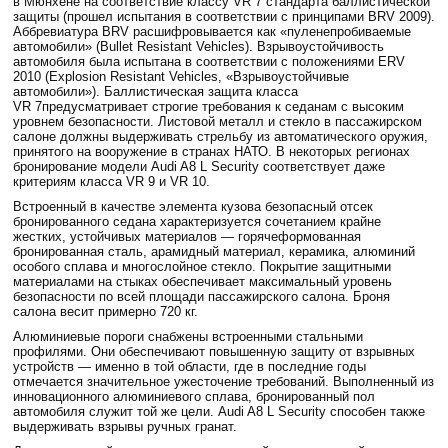
в Мюнхене на соответствие классу VR 7 стандарта баллистической
защиты (прошел испытания в соответствии с принципами BRV 2009).
Аббревиатура BRV расшифровывается как «пуленепробиваемые
автомобили» (Bullet Resistant Vehicles). Взрывоустойчивость
автомобиля была испытана в соответствии с положениями ERV
2010 (Explosion Resistant Vehicles, «Взрывоустойчивые
автомобили»). Баллистическая защита класса
VR 7предусматривает строгие требования к седанам с высоким
уровнем безопасности. Листовой металл и стекло в пассажирском
салоне должны выдерживать стрельбу из автоматического оружия,
принятого на вооружение в странах НАТО. В некоторых регионах
бронирование модели Audi A8 L Security соответствует даже
критериям класса VR 9 и VR 10.
Встроенный в качестве элемента кузова безопасный отсек
бронированного седана характеризуется сочетанием крайне
жестких, устойчивых материалов — горячеформованная
бронированная сталь, арамидный материал, керамика, алюминий
особого сплава и многослойное стекло. Покрытие защитными
материалами на стыках обеспечивает максимальный уровень
безопасности по всей площади пассажирского салона. Броня
салона весит примерно 720 кг.
Алюминиевые пороги снабжены встроенными стальными
профилями. Они обеспечивают повышенную защиту от взрывных
устройств — именно в той области, где в последние годы
отмечается значительное ужесточение требований. Выполненный из
инновационного алюминиевого сплава, бронированный пол
автомобиля служит той же цели. Audi A8 L Security способен также
выдерживать взрывы ручных гранат.