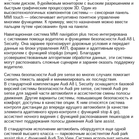
жестким диском, 8-дюймовым монитором с высоким разрешением и
быстрым графическим процессором 3D. Один из
высокотехнологичных компонентов системы — сенсорная панель
MMI touch — обеспечивает интуитивно понятное управление
многими функциями. К примеру, место назначения можно ввести
пальцем путем «рисования» букв на панели.
Навигационная система MMI navigation plus тесно интегрирована
с системами помощи водителю и функциями безопасности Audi A8 L
Security. Она заранее прогнозирует дорожные условия и передает
данные на блоки управления АКП, фарами и адаптивным круиз-
контролем с функцией stop&go (опция). Благодаря
усовершенствованным алгоритмам обработки данных, эти системы
могут распознавать сложные сценарии и заранее оказать поддержку
водителю.
Система безопасности Audi pre sense во многих случаях помогает
снизить тяжесть аварий и минимизировать их последствия.
В стандартной комплектации Audi A8 L Security оснащается базовой
версией системы безопасности Audi pre sense, системой Audi pre
sense для задней части автомобиля и ассистентом смены полосы
движения. Другие варианты системы, повышающие безопасность и
комфорт, доступны в качестве опции. К ним относятся система
контроля дистанции до впереди идущего автомобиля (в качестве
элемента адаптивного круиз-контроля с функцией stop & go),
ассистент ночного видения с функцией распознавания пешеходов и
ассистент поддержания полосы движения Audi lane assist.
В стандартном исполнении автомобиль оборудуется еще одной
системой высшего класса — парковочным ассистентом Audi park
assist plus с функцией Audi Top View. Система использует четыре