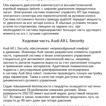
Оба варианта двигателей комплектуются восьмиступенчатой
коробкой передач tiptronic с широким диапазоном передаточных
чисел. Электронная система позволяет управлять КП при помощи
элегантного селектора или переключателей на рулевом колесе.
Система постоянного полного привода quattro® передает мощность
от двигателя на все четыре колеса. В обычных условиях тяговое
усилие по-спортивному смещено на заднюю ось; при
необходимости система перенаправляет большую часть крутящего
момента на ось с лучшим сцеплением.
Ходовая часть Audi A8 L Security
Audi A8 L Security обеспечивает непревзойденный комфорт
в движении. Инженеры Audi заново разработали элементы ходовой
части, тормозной системы и блоки электронного управления
специально для автомобиля увеличенной массы; например,
прочность рычагов подвески выросла за счет увеличения толщины
и применения новых материалов. Адаптивная пневматическая
подвеска с регулируемым демпфированием интегрирована
в систему Audi drive select, позволяя производить точную настройку
ряда параметров. Также в качестве опции доступна система
динамического рулевого управления.
Седан повышенной безопасности стандартно оснащается частично
полированными 19-дюймовыми коваными дисками. Шины
размерности 255/720 имеют высокий индекс допустимой нагрузки
117. Вставки в шинах позволяют автомобилю продолжать путь на
скорости до 80 км/ч даже при потере давления.