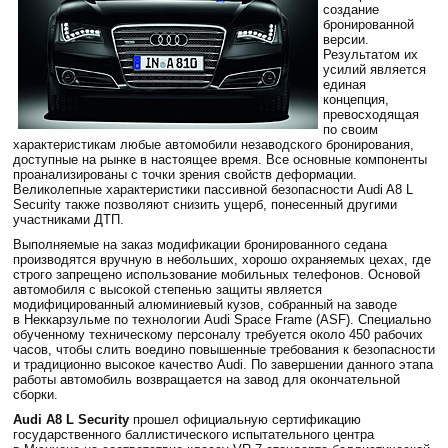
создание
бронированной
версии.
Результатом их
усилий является
единая
концепция,
превосходящая
по своим
характеристикам любые автомобили незаводского бронирования,
доступные на рынке в настоящее время. Все основные компоненты
проанализированы с точки зрения свойств деформации.
Великолепные характеристики пассивной безопасности Audi A8 L
Security также позволяют снизить ущерб, понесенный другими
участниками ДТП.
Выполняемые на заказ модификации бронированного седана
производятся вручную в небольших, хорошо охраняемых цехах, где
строго запрещено использование мобильных телефонов. Основой
автомобиля с высокой степенью защиты является
модифицированный алюминиевый кузов, собранный на заводе
в Неккарзульме по технологии Audi Space Frame (ASF). Специально
обученному техническому персоналу требуется около 450 рабочих
часов, чтобы слить воедино повышенные требования к безопасности
и традиционно высокое качество Audi. По завершении данного этапа
работы автомобиль возвращается на завод для окончательной
сборки.
Audi A8 L Security
прошел официальную сертификацию
государственного баллистического испытательного центра