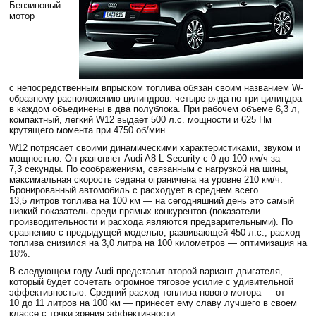
Бензиновый
мотор
с непосредственным впрыском топлива обязан своим названием W-
образному расположению цилиндров: четыре ряда по три цилиндра
в каждом объединены в два полублока. При рабочем объеме 6,3 л,
компактный, легкий W12 выдает 500 л.с. мощности и 625 Нм
крутящего момента при 4750 об/мин.
W12 потрясает своими динамическими характеристиками, звуком и
мощностью. Он разгоняет Audi A8 L Security с 0 до 100 км/ч за
7,3 секунды. По соображениям, связанным с нагрузкой на шины,
максимальная скорость седана ограничена на уровне 210 км/ч.
Бронированный автомобиль с расходует в среднем всего
13,5 литров топлива на 100 км — на сегодняшний день это самый
низкий показатель среди прямых конкурентов (показатели
производительности и расхода являются предварительными). По
сравнению с предыдущей моделью, развивающей 450 л.с., расход
топлива снизился на 3,0 литра на 100 километров — оптимизация на
18%.
В следующем году Audi представит второй вариант двигателя,
который будет сочетать огромное тяговое усилие с удивительной
эффективностью. Средний расход топлива нового мотора — от
10 до 11 литров на 100 км — принесет ему славу лучшего в своем
классе с точки зрения эффективности.