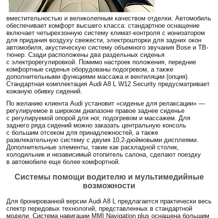
вместительностью и великолепным качеством отделки. Автомобиль
обеспечивает комфорт высшего класса: стандартное оснащение
включает четырехзонную систему климат-контроля с ионизатором
для придания воздуху свежести, электрошторки для задних окон
автомобиля, акустическую систему объемного звучания Bose и ТВ-
тюнер. Сзади расположены два раздельных сиденья
с электрорегулировкой. Помимо настроек положения, передние
комфортные сиденья оборудованы подогревом, а также
дополнительными функциями массажа и вентиляции (опция).
Стандартная комплектация Audi A8 L W12 Security предусматривает
кожаную обивку сидений.
По желанию клиента Audi установит «сиденье для релаксации» —
регулируемое в широком диапазоне правое заднее сиденье
с регулируемой опорой для ног, подогревом и массажем. Для
заднего ряда сидений можно заказать центральную консоль
с большим отсеком для принадлежностей, а также
развлекательную систему с двумя 10,2-дюймовыми дисплеями.
Дополнительные элементы, такие как раскладной столик,
холодильник и независимый отопитель салона, сделают поездку
в автомобиле еще более комфортной.
Системы помощи водителю и мультимедийные
возможности
Для бронированной версии Audi A8 L предлагается практически весь
спектр передовых технологий, представленных в стандартной
модели. Система навигации MMI Navigation plus оснащена большим