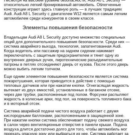
Несмотря на высокий уровень безопасности, Audi A8 L Security —
относительно легкий бронированный автомобиль. Облегченные
конструкции играют здесь главную роль — в лучших традициях
Audi. Audi A8 L Security с двигателем W12 является самым легким
автомобилем среди конкурентов в своем классе.
Элементы повышения безопасности
Владельцам Audi A8 L Security доступно множество специальных
опций для дополнительного повышения безопасности. Среди них —
система аварийного выхода, технология, запатентованная Audi.
Когда водитель или пассажир на заднем сидении нажимает
переключатель с защитным предохранителем и тянет одну из
внутренних дверных ручек, пиротехнические разъединительные
патроны в петлях отсоединяют дверь от кузова. После этого дверь
можно выбить легким толчком.
Еще одним элементом повышения безопасности является система
пожаротушения, которая приводится в действие с помощью
тепловых датчиков или при нажатии кнопки. Огнегасящая жидкость
вытекает из двух емкостей, установленных в багажном отсеке,
через две трубки, расположенные под полом. Форсунки распыляют
жидкость в колесные арки, под пол, на поверхность топливного бака
и в моторный отсек.
Система аварийной подачи чистого воздуха работает с двумя
кислородными баллонами, расположенными в защищенной зоне.
При нажатии кнопки система обеспечивает подачу свежего воздуха
в салон через вентиляционные отверстия в панели крыши. Подача
воздуха длится достаточно долго для того, чтобы автомобиль мог
проехать опасную зону или выбраться из нее. Система работает за