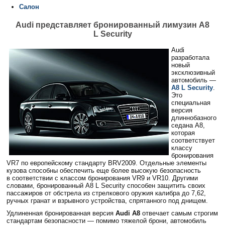
Салон
Audi представляет бронированный лимузин A8
L Security
Audi
разработала
новый
эксклюзивный
автомобиль —
A8 L Security
.
Это
специальная
версия
длиннобазного
седана А8,
которая
соответствует
классу
бронирования
VR7 по европейскому стандарту BRV2009. Отдельные элементы
кузова способны обеспечить еще более высокую безопасность
в соответствии с классом бронирования VR9 и VR10. Другими
словами, бронированный A8 L Security способен защитить своих
пассажиров от обстрела из стрелкового оружия калибра до 7,62,
ручных гранат и взрывного устройства, спрятанного под днищем.
Удлиненная бронированная версия
Audi A8
отвечает самым строгим
стандартам безопасности — помимо тяжелой брони, автомобиль