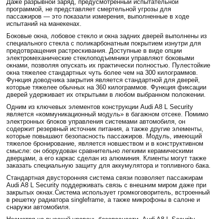
Даже разрывной заряд, предусмотренный испытательной
программой, не представляет смертельной угрозы для
пассажиров — это показали измерения, выполненные в ходе
испытаний на манекенах.
Боковые окна, лобовое стекло и окна задних дверей выполнены из
специального стекла с поликарбонатным покрытием изнутри для
предотвращения растрескивания. Доступные в виде опции
электромеханические стеклоподъемники управляют боковыми
окнами, позволяя опускать их практически полностью. Пулестойкие
окна тяжелее стандартных чуть более чем на 300 килограммов.
Функция доводчика закрытия является стандартной для дверей,
которые тяжелее обычных на 360 килограммов. Функция фиксации
дверей удерживает их открытыми в любом выбранном положении.
Одним из ключевых элементов конструкции Audi A8 L Security
является «коммуникационный модуль» в багажном отсеке. Помимо
электронных блоков управления системами автомобиля, он
содержит резервный источник питания, а также другие элементы,
которые повышают безопасность пассажиров. Модуль, имеющий
тяжелое бронирование, является новшеством и в конструктивном
смысле: он оборудован сравнительно легкими керамическими
дверцами, а его каркас сделан из алюминия. Клиенты могут также
заказать специальную защиту для аккумулятора и топливного бака.
Стандартная двусторонняя система связи позволяет пассажирам
Audi A8 L Security поддерживать связь с внешним миром даже при
закрытых окнах.Система использует громкоговоритель, встроенный
в решетку радиатора singleframe, а также микрофоны в салоне и
снаружи автомобиля.