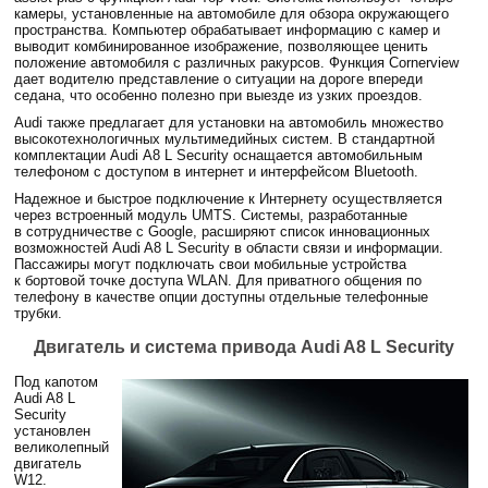
камеры, установленные на автомобиле для обзора окружающего
пространства. Компьютер обрабатывает информацию с камер и
выводит комбинированное изображение, позволяющее ценить
положение автомобиля с различных ракурсов. Функция Cornerview
дает водителю представление о ситуации на дороге впереди
седана, что особенно полезно при выезде из узких проездов.
Audi также предлагает для установки на автомобиль множество
высокотехнологичных мультимедийных систем. В стандартной
комплектации Audi А8 L Security оснащается автомобильным
телефоном с доступом в интернет и интерфейсом Bluetooth.
Надежное и быстрое подключение к Интернету осуществляется
через встроенный модуль UMTS. Системы, разработанные
в сотрудничестве с Google, расширяют список инновационных
возможностей Audi A8 L Security в области связи и информации.
Пассажиры могут подключать свои мобильные устройства
к бортовой точке доступа WLAN. Для приватного общения по
телефону в качестве опции доступны отдельные телефонные
трубки.
Двигатель и система привода Audi A8 L Security
Под капотом
Audi A8 L
Security
установлен
великолепный
двигатель
W12.