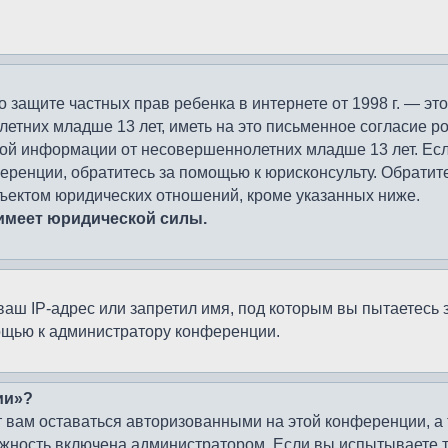
кт о защите частных прав ребенка в интернете от 1998 г. — 
тних младше 13 лет, иметь на это письменное согласие ро
ой информации от несовершеннолетних младше 13 лет. Если 
ренции, обратитесь за помощью к юрисконсульту. Обратите
ъектом юридических отношений, кроме указанных ниже.
 имеет юридической силы.
ш IP-адрес или запретил имя, под которым вы пытаетесь з
ощью к администратору конференции.
ии»?
 вам оставаться авторизованными на этой конференции, а 
жность включена администратором. Если вы испытываете т