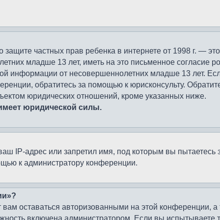
кт о защите частных прав ребенка в интернете от 1998 г. — 
тних младше 13 лет, иметь на это письменное согласие ро
ой информации от несовершеннолетних младше 13 лет. Если 
ренции, обратитесь за помощью к юрисконсульту. Обратите
ъектом юридических отношений, кроме указанных ниже.
 имеет юридической силы.
ш IP-адрес или запретил имя, под которым вы пытаетесь з
ощью к администратору конференции.
ии»?
 вам оставаться авторизованными на этой конференции, а 
жность включена администратором. Если вы испытываете т