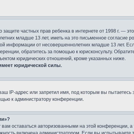
кт о защите частных прав ребенка в интернете от 1998 г. — 
тних младше 13 лет, иметь на это письменное согласие ро
ой информации от несовершеннолетних младше 13 лет. Если 
ренции, обратитесь за помощью к юрисконсульту. Обратите
ъектом юридических отношений, кроме указанных ниже.
 имеет юридической силы.
ш IP-адрес или запретил имя, под которым вы пытаетесь з
ощью к администратору конференции.
ии»?
 вам оставаться авторизованными на этой конференции, а 
жность включена администратором. Если вы испытываете т