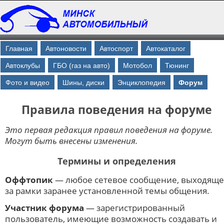
Главная
Автоновости
Автоспорт
Автокаталог
Автоклубы
ГБО (газ на авто)
Мотобол
Тюнинг
Фото и видео
Шины, диски
Энциклопедия
Форум
Правила поведения на форуме
Это первая редакция правил поведения на форуме.
Могут быть внесены изменения.
Термины и определения
Оффтопик
— любое сетевое сообщение, выходящ
за рамки заранее установленной темы общения.
Участник форума
— зарегистрированный
пользователь, имеющие возможность создавать и