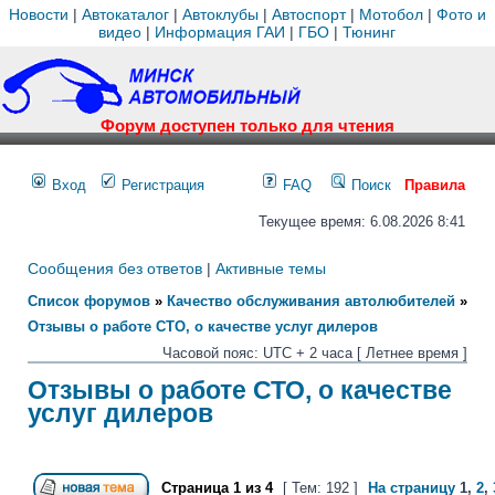
Новости
|
Автокаталог
|
Автоклубы
|
Автоспорт
|
Мотобол
|
Фото и
видео
|
Информация ГАИ
|
ГБО
|
Тюнинг
Форум доступен только для чтения
Вход
Регистрация
FAQ
Поиск
Правила
Текущее время: 6.08.2026 8:41
Сообщения без ответов
|
Активные темы
Список форумов
»
Качество обслуживания автолюбителей
»
Отзывы о работе СТО, о качестве услуг дилеров
Часовой пояс: UTC + 2 часа [ Летнее время ]
Отзывы о работе СТО, о качестве
услуг дилеров
Страница
1
из
4
[ Тем: 192 ]
На страницу
1
,
2
,