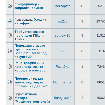
Кондиционер -
helicopter
11
2527
заправка, ремонт
Уходит
Перемещена:
ew2ce
3
2975
антифриз
Требуется замена
прокладки ГБЦ на
sergey496
3
1131
1.5dci
Подскажите место
где проверить
Ex3
0
6119
Scenic 2 1.5d перед
покупкой?
Рено Трафик 2004
лонг, подскажите
Pash&Ko
1
7246
хорошего мастера
Посоветуйте, где
можно подтянуть
Mummy Troll
0
8851
провисшие двери?
Атлант-
Опрос:
Моторс
Владимир2
2
1636
(Машиностроителей)