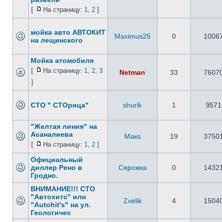
[
На страницу:
1
,
2
]
мойка авто АВТОКИТ
Maximus25
0
1006
на лещинского
Мойка атомобиля
[
На страницу:
1
,
2
,
3
Netman
33
7607
]
СТО " СТОрица"
shurik
1
9571
"Желтая линия" на
Асаналиева
Макs
19
3750
[
На страницу:
1
,
2
]
Официальный
диллер Рено в
Сярожка
0
1432
Гродно.
ВНИМАНИЕ!!! СТО
"Автохитс" или
Zvelik
4
1504
"Autohit's" на ул.
Геологичес