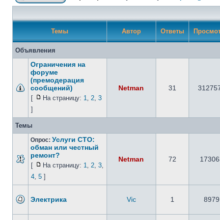
Темы
Автор
Ответы
Просмо
Объявления
Ограничения на
форуме
(премодерация
сообщений)
Netman
31
31275
[
На страницу:
1
,
2
,
3
]
Темы
Услуги СТО:
Опрос:
обман или честный
ремонт?
Netman
72
17306
[
На страницу:
1
,
2
,
3
,
4
,
5
]
Электрика
Vic
1
8979