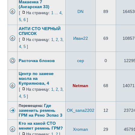
Макаенка 7
(Ангарская 33)
DN
89
16453
[
На страницу:
1
...
4
,
5
,
6
]
АНТИ СТО ЧЕРНЫЙ
СПИСОК
Иван22
69
10857
[
На страницу:
1
,
2
,
3
,
4
,
5
]
Расточка блоков
сер
0
1229
Центр по замене
масла на
Куприянова, 4
Netman
68
14071
[
На страницу:
1
,
2
,
3
,
4
,
5
]
Где
Перемещена:
заменить ремень
OK_sana2202
12
2372
ГРМ на Рено Эспас 3
Кто на какой СТО
меняет ремень ГРМ?
Xroman
29
4579
[
На страницу:
1
,
2
]