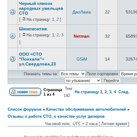
Черный список
народных умельцев
ДаоЛама
22
5313
СТО
[
На страницу:
1
,
2
]
Шиномонтаж
[
На страницу:
1
,
2
,
3
Netman
32
6589
]
ООО «СТО
"Поехали"»
GSiM
14
3267
ул.Свердлова,23
Показать темы за:
Поле сортировки
Тем:
Страница
На страницу
1
,
2
,
3
,
4
След.
1
из
4
192
Список форумов
»
Качество обслуживания автолюбителей
»
Отзывы о работе СТО, о качестве услуг дилеров
Часовой пояс: UTC + 2 часа [ Летнее время ]