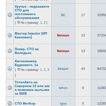
Уручье - подскажите
СТО для
постоянного
ВС
17
3295
обслуживания
[
На страницу:
1
,
2
]
Мастер Injector (ИП
Netman
13
3723
Кахнович)
Локер, СТО на
Netman
13
2869
Володько
Автоклиника.
Буденного, 1а
Keeper
43
8470
[
На страницу:
1
,
2
,
3
]
ТоталАвто на
Северном 13 или как
lefron
0
1106
я поменяла пыльник
за 560$
СТО МетКор
Igva
0
1226