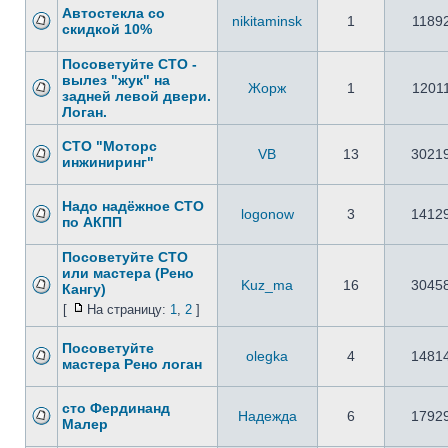
Автостекла со
nikitaminsk
1
1189
скидкой 10%
Посоветуйте СТО -
вылез "жук" на
Жорж
1
1201
задней левой двери.
Логан.
СТО "Моторс
VB
13
3021
инжиниринг"
Надо надёжное СТО
logonow
3
1412
по АКПП
Посоветуйте СТО
или мастера (Рено
Kuz_ma
16
3045
Кангу)
[
На страницу:
1
,
2
]
Посоветуйте
olegka
4
1481
мастера Рено логан
сто Фердинанд
Надежда
6
1792
Малер