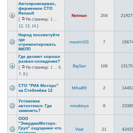
Автопромсервис,
фирменное СТО
Renault
Netman
204
21927
[
На страницу:
1
...
12
,
13
,
14
]
Народ посоветуйте
где
maxim101
7
1567
отремонтировать
МКПП
Где делают хорошо
развал-схождение?
BigSan
106
13175
[
На страницу:
1
...
6
,
7
,
8
]
СТО "РИА Моторс"
Mihal89
2
1445
на Стебенёва 12
Установка
автостекол. Где
minsktoys
8
2338
заменить?
ООО
"ЭнерджиМоторс-
Груп" ощущение что
Vlad
21
4242
развели