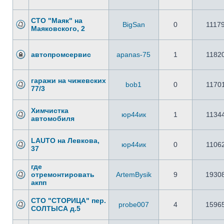
СТО "Маяк" на
BigSan
0
1117
Маяковского, 2
автопромсервис
apanas-75
1
1182
гаражи на чижевских
bob1
0
1170
77/3
Химчистка
юр44ик
1
1134
автомобиля
LAUTO на Левкова,
юр44ик
0
1106
37
где
отремонтировать
ArtemBysik
9
1930
акпп
СТО "СТОРИЦА" пер.
probe007
4
1596
СОЛТЫСА д.5