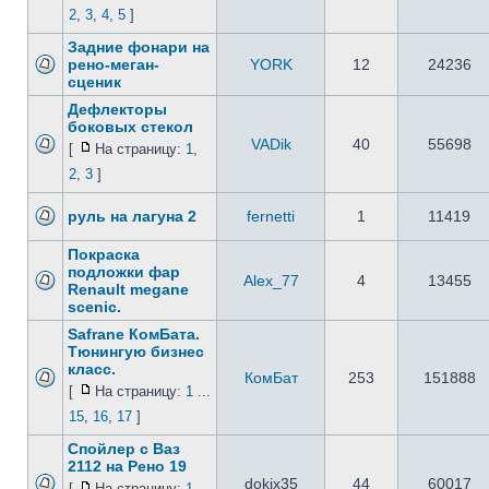
2
,
3
,
4
,
5
]
Задние фонари на
рено-меган-
YORK
12
24236
сценик
Дефлекторы
боковых cтекол
VADik
40
55698
[
На страницу:
1
,
2
,
3
]
руль на лагуна 2
fernetti
1
11419
Покраска
подложки фар
Alex_77
4
13455
Renault megane
scenic.
Safrane КомБата.
Тюнингую бизнес
класс.
КомБат
253
151888
[
На страницу:
1
...
15
,
16
,
17
]
Спойлер с Ваз
2112 на Рено 19
dokix35
44
60017
[
На страницу:
1
,