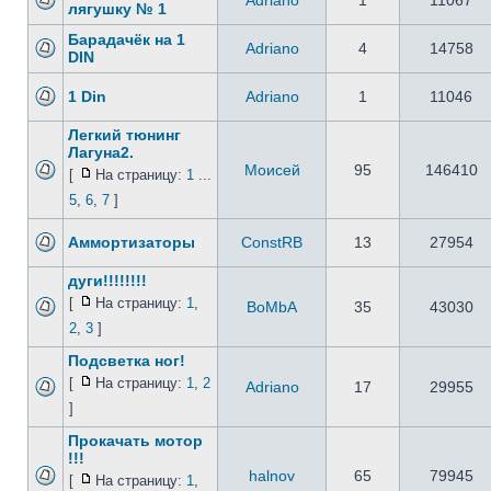
Adriano
1
11067
лягушку № 1
Барадачёк на 1
Adriano
4
14758
DIN
1 Din
Adriano
1
11046
Легкий тюнинг
Лагуна2.
Моисей
95
146410
[
На страницу:
1
...
5
,
6
,
7
]
Аммортизаторы
ConstRB
13
27954
дуги!!!!!!!!
[
На страницу:
1
,
BoMbA
35
43030
2
,
3
]
Подсветка ног!
[
На страницу:
1
,
2
Adriano
17
29955
]
Прокачать мотор
!!!
halnov
65
79945
[
На страницу:
1
,