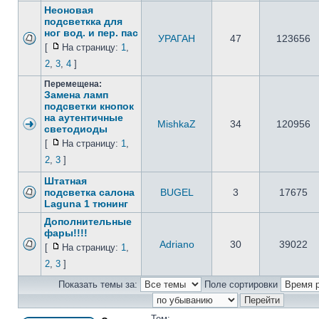
Неоновая
подсветкка для
ног вод. и пер. пас
УРАГАН
47
123656
[
На страницу:
1
,
2
,
3
,
4
]
Перемещена:
Замена ламп
подсветки кнопок
на аутентичные
MishkaZ
34
120956
светодиоды
[
На страницу:
1
,
2
,
3
]
Штатная
подсветка салона
BUGEL
3
17675
Laguna 1 тюнинг
Дополнительные
фары!!!!
Adriano
30
39022
[
На страницу:
1
,
2
,
3
]
Показать темы за:
Поле сортировки
Тем: