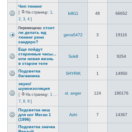
Чип тюнинг
[
На страницу:
1
,
billi11
48
66652
2
,
3
,
4
]
стоит
Перемещена:
ли делать мд
gena5472
3
19116
тюнинг рено
сандеро?
Еще пойдут
старинные часы...
Sokill
1
9254
или новая жизнь
в старом теле
Подсветка
SHYRIK
1
14950
багажника
звуко/
шумоизоляция
st. anger
124
180176
[
На страницу:
1
...
7
,
8
,
9
]
Подсветка ниш
для ног Меган 1
Ashi
7
14367
(1996)
Подсветка значка
Renault