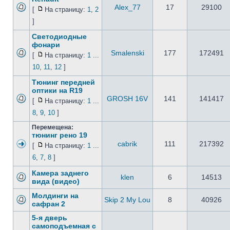
Alex_77
17
29100
[
На страницу:
1
,
2
]
Светодиодные
фонари
Smalenski
177
172491
[
На страницу:
1
...
10
,
11
,
12
]
Тюнинг передней
оптики на R19
GROSH 16V
141
141417
[
На страницу:
1
...
8
,
9
,
10
]
Перемещена:
тюнинг рено 19
cabrik
111
217392
[
На страницу:
1
...
6
,
7
,
8
]
Камера заднего
klen
6
14513
вида (видео)
Молдинги на
Skip 2 My Lou
8
40926
сафран 2
5-я дверь
самоподъемная с