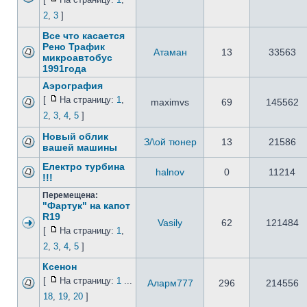
2
,
3
]
Все что касается
Рено Трафик
Атаман
13
33563
микроавтобус
1991года
Аэрография
[
На страницу:
1
,
maximvs
69
145562
2
,
3
,
4
,
5
]
Новый облик
З/\ой тюнер
13
21586
вашей машины
Електро турбина
halnov
0
11214
!!!
Перемещена:
"Фартук" на капот
R19
Vasily
62
121484
[
На страницу:
1
,
2
,
3
,
4
,
5
]
Ксенон
[
На страницу:
1
...
Аларм777
296
214556
18
,
19
,
20
]