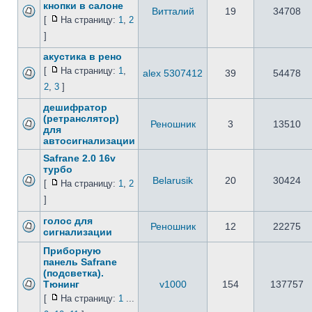
кнопки в салоне
Витталий
19
34708
[
На страницу:
1
,
2
]
акустика в рено
[
На страницу:
1
,
alex 5307412
39
54478
2
,
3
]
дешифратор
(ретранслятор)
Реношник
3
13510
для
автосигнализации
Safrane 2.0 16v
турбо
Belarusik
20
30424
[
На страницу:
1
,
2
]
голос для
Реношник
12
22275
сигнализации
Приборную
панель Safrane
(подсветка).
Тюнинг
v1000
154
137757
[
На страницу:
1
...