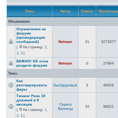
Темы
Автор
Ответы
Просмотр
Объявления
Ограничения на
форуме
(премодерация
сообщений)
Netman
31
3272077
[
На страницу:
1
,
2
,
3
]
ВАЖНО! Об этом
Netman
0
27664
разделе форуме
Темы
Как
реставрировать
БыкЗдоровый
5
46926
фары
Тюнинг Рено 19
длинной в 8
месяцев
Серега
32
96621
Винница
[
На страницу:
1
,
2
,
3
]