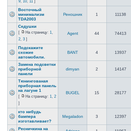
9
,
10
,
11
]
Восточный
минимализм
Реношник
1
11138
TDA2003
Седушки
[
На страницу:
1
,
Agent
44
74413
2
,
3
]
Подскажите
схожие
BANT
4
13937
автомобили.
Замена подсветки
приборной
dimyan
2
14147
панели
Тюнингованая
приборная панель
на лагуне 1
BUGEL
15
28177
[
На страницу:
1
,
2
]
кто нибудь
бампера
Megaladon
3
12397
изготавливает?
Ресничкина на