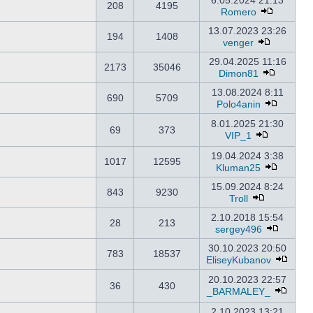
6.05.2024 21:13
208
4195
Romero
13.07.2023 23:26
194
1408
venger
29.04.2025 11:16
2173
35046
Dimon81
13.08.2024 8:11
690
5709
Polo4anin
8.01.2025 21:30
69
373
VIP_1
19.04.2024 3:38
1017
12595
Kluman25
15.09.2024 8:24
843
9230
Troll
2.10.2018 15:54
28
213
sergey496
30.10.2023 20:50
783
18537
EliseyKubanov
20.10.2023 22:57
36
430
_BARMALEY_
2.10.2023 13:21