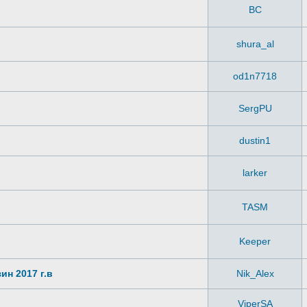
ВС
shura_al
od1n7718
SergPU
dustin1
larker
TASM
Keeper
ин 2017 г.в
Nik_Alex
ViperSA