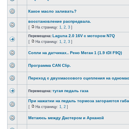
Какое масло заливать?
восстановление распредвала.
[
На страницу:
1
,
2
,
3
]
Laguna 2.0 16V с мотором N7Q
Перемещена:
[
На страницу:
1
,
2
,
3
]
Сопли на датчиках.. Рено Меган 1 (1.9 tDI F9Q)
Программа CAN Clip.
Переход с двухмассового сцепления на однома
тугая педаль газа
Перемещена:
При нажатии на педаль тормоза загораются габ
[
На страницу:
1
,
2
]
Метаюсь между Дастером и Арканой