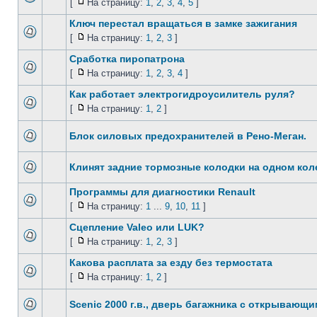
[
На страницу:
1
,
2
,
3
,
4
,
5
]
Ключ перестал вращаться в замке зажигания
[
На страницу:
1
,
2
,
3
]
Сработка пиропатрона
[
На страницу:
1
,
2
,
3
,
4
]
Как работает электрогидроусилитель руля?
[
На страницу:
1
,
2
]
Блок силовых предохранителей в Рено-Меган.
Клинят задние тормозные колодки на одном колес
Программы для диагностики Renault
[
На страницу:
1
...
9
,
10
,
11
]
Сцепление Valeo или LUK?
[
На страницу:
1
,
2
,
3
]
Какова расплата за езду без термостата
[
На страницу:
1
,
2
]
Scenic 2000 г.в., дверь багажника с открывающ