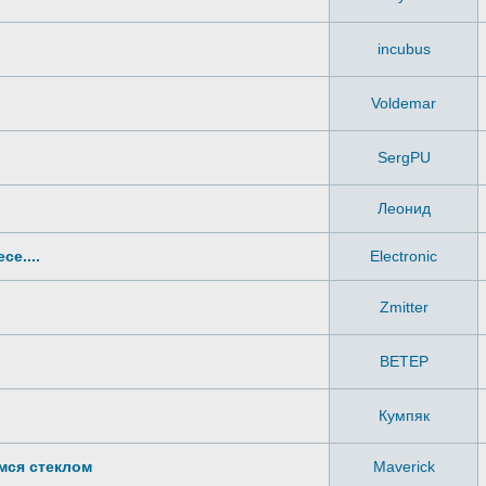
incubus
Voldemar
SergPU
Леонид
е....
Electronic
Zmitter
BETEP
Кумпяк
имся стеклом
Maverick