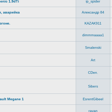
enic 1.9dTi
ip_spider
и, аварийка
Александр 84
згоне.
KAZAK911
dimmmaaaa1
Smalenski
Art
CDen.
Sibers
ault Megane 1
EsrentGibeel
rayan