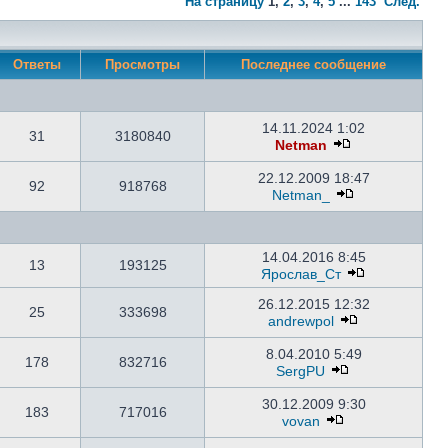
На страницу
1
,
2
,
3
,
4
,
5
...
143
След.
Ответы
Просмотры
Последнее сообщение
14.11.2024 1:02
31
3180840
Netman
22.12.2009 18:47
92
918768
Netman_
14.04.2016 8:45
13
193125
Ярослав_Ст
26.12.2015 12:32
25
333698
andrewpol
8.04.2010 5:49
178
832716
SergPU
30.12.2009 9:30
183
717016
vovan