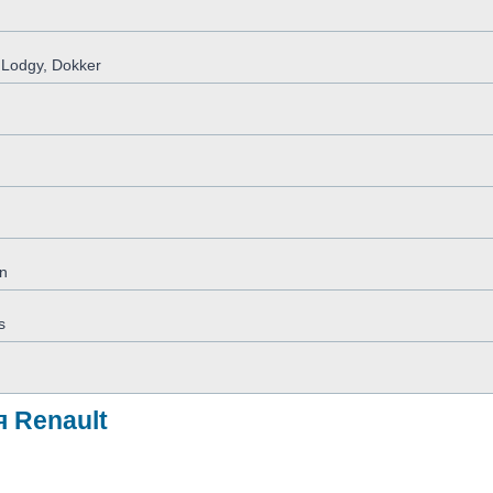
 Lodgy, Dokker
n
s
 Renault