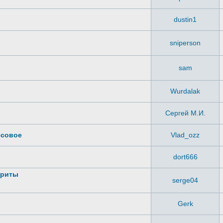
dustin1
sniperson
sam
Wurdalak
Сергей М.И.
ссовое
Vlad_ozz
dort666
ариты
serge04
Gerk