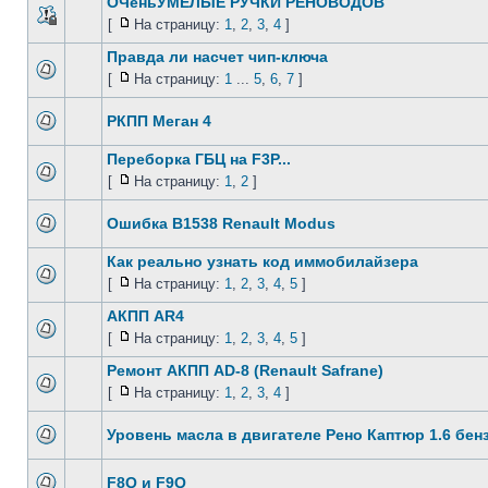
ОЧеньУМЕЛЫЕ РУЧКИ РЕНОВОДОВ
[
На страницу:
1
,
2
,
3
,
4
]
Правда ли насчет чип-ключа
[
На страницу:
1
...
5
,
6
,
7
]
РКПП Меган 4
Переборка ГБЦ на F3P...
[
На страницу:
1
,
2
]
Ошибка B1538 Renault Modus
Как реально узнать код иммобилайзера
[
На страницу:
1
,
2
,
3
,
4
,
5
]
АКПП AR4
[
На страницу:
1
,
2
,
3
,
4
,
5
]
Ремонт АКПП AD-8 (Renault Safrane)
[
На страницу:
1
,
2
,
3
,
4
]
Уровень масла в двигателе Рено Каптюр 1.6 бенз
F8Q и F9Q