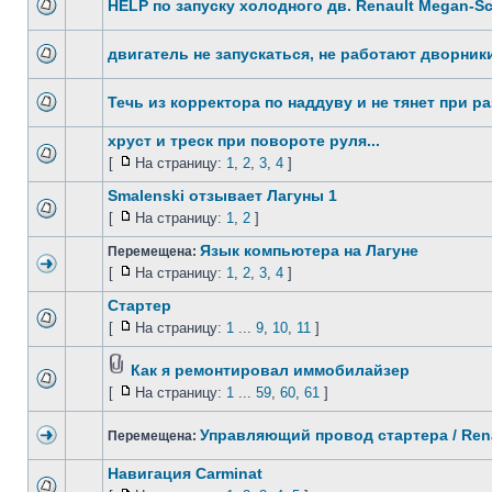
HELP по запуску холодного дв. Renault Megan-Sc
двигатель не запускаться, не работают дворник
Течь из корректора по наддуву и не тянет при ра
хруст и треск при повороте руля...
[
На страницу:
1
,
2
,
3
,
4
]
Smalenski отзывает Лагуны 1
[
На страницу:
1
,
2
]
Язык компьютера на Лагуне
Перемещена:
[
На страницу:
1
,
2
,
3
,
4
]
Стартер
[
На страницу:
1
...
9
,
10
,
11
]
Как я ремонтировал иммобилайзер
[
На страницу:
1
...
59
,
60
,
61
]
Управляющий провод стартера / Ren
Перемещена:
Навигация Carminat