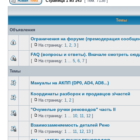
Страница
1
из
143
[ Тем: 7138 ]
Темы
Объявления
Ограничения на форуме (премодерация сообще
[
На страницу:
1
,
2
,
3
]
FAQ (вопросы и ответы). Вначале смотреть сюда
[
На страницу:
1
...
5
,
6
,
7
]
Темы
Мануалы на АКПП (DP0, AD4, AD8...)
Координаты разборок и продавцов з/частей
[
На страницу:
1
,
2
]
"Очумелые ручки реноводов" часть II
[
На страницу:
1
...
10
,
11
,
12
]
Взаимозаменяемость деталей Рено
[
На страницу:
1
...
11
,
12
,
13
]