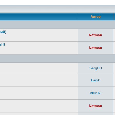
Автор
ний)
Netman
!!!
Netman
SergPU
Lanik
Alex.K.
Netman