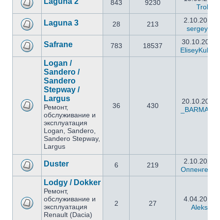
Laguna 2
843
9230
Troll
2.10.2018 
Laguna 3
28
213
sergey496
30.10.2023 
Safrane
783
18537
EliseyKuban
Logan /
Sandero /
Sandero
Stepway /
Largus
20.10.2023 
36
430
Ремонт,
_BARMALE
обслуживание и
эксплуатация
Logan, Sandero,
Sandero Stepway,
Largus
2.10.2023 
Duster
6
219
Оппенгейм
Lodgy / Dokker
Ремонт,
обслуживание и
4.04.2015 
2
27
эксплуатация
Aleksey
Renault (Dacia)