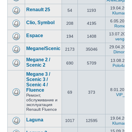
Александр1
19.04.2024
Renault 25
54
1193
Kluman25
6.05.2024 
Clio, Symbol
208
4195
Romero
13.07.2023 
Espace
194
1408
venger
29.04.2025 
Megane/Scenic
2173
35046
Dimon81
Megane 2 /
13.08.2024
690
5709
Scenic 2
Polo4anin
Megane 3 /
Scenic 3 /
Scenic 4 /
8.01.2025 
Fluence
69
373
VIP_1
Ремонт,
обслуживание и
эксплуатация
Renault Fluence
19.04.2024
Laguna
1017
12595
Kluman25
15.09.2024