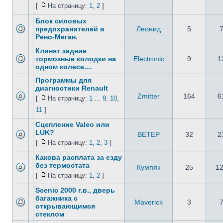
[
На страницу:
1
,
2
]
Блок силовых
предохранителей в
Леонид
5
Рено-Меган.
Клинят задние
тормозные колодки на
Electronic
9
1
одном колесе....
Программы для
диагностики Renault
Zmitter
164
6
[
На страницу:
1
...
9
,
10
,
11
]
Сцепление Valeo или
LUK?
BETEP
32
2
[
На страницу:
1
,
2
,
3
]
Какова расплата за езду
без термостата
Кумпяк
25
1
[
На страницу:
1
,
2
]
Scenic 2000 г.в., дверь
багажника с
Maverick
3
открывающимся
стеклом