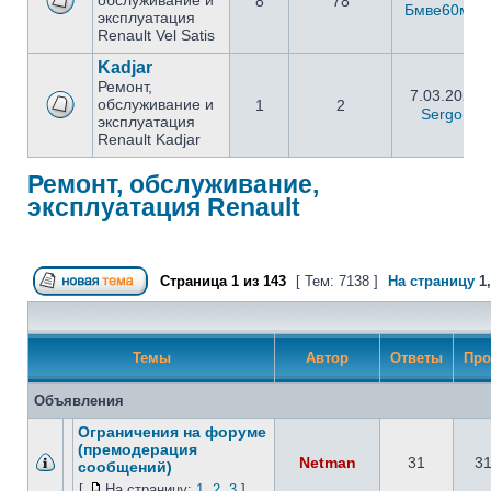
обслуживание и
8
78
Бмве60мин
эксплуатация
Renault Vel Satis
Kadjar
Ремонт,
7.03.2021 
обслуживание и
1
2
Sergo 13
эксплуатация
Renault Kadjar
Ремонт, обслуживание,
эксплуатация Renault
Страница
1
из
143
[ Тем: 7138 ]
На страницу
1
Темы
Автор
Ответы
Про
Объявления
Ограничения на форуме
(премодерация
Netman
31
3
сообщений)
[
На страницу:
1
,
2
,
3
]