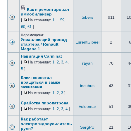
Как я ремонтировал
иммобилайзер
Sibers
911
1
[
На страницу:
1
...
59
,
60
,
61
]
Перемещена:
Управляющий провод
EsrentGibeel
2
стартера / Renault
Megane 1
Навигация Carminat
[
На страницу:
1
,
2
,
3
,
4
,
rayan
70
4
5
]
Ключ перестал
вращаться в замке
incubus
43
3
зажигания
[
На страницу:
1
,
2
,
3
]
Сработка пиропатрона
Voldemar
51
3
[
На страницу:
1
,
2
,
3
,
4
]
Как работает
электрогидроусилитель
SergPU
21
1
руля?