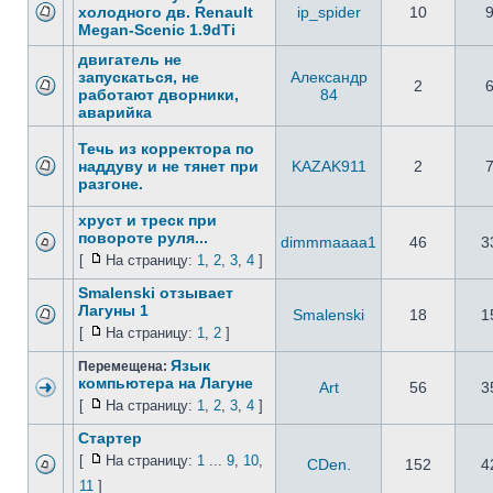
холодного дв. Renault
ip_spider
10
Megan-Scenic 1.9dTi
двигатель не
запускаться, не
Александр
2
работают дворники,
84
аварийка
Течь из корректора по
наддуву и не тянет при
KAZAK911
2
разгоне.
хруст и треск при
повороте руля...
dimmmaaaa1
46
3
[
На страницу:
1
,
2
,
3
,
4
]
Smalenski отзывает
Лагуны 1
Smalenski
18
1
[
На страницу:
1
,
2
]
Язык
Перемещена:
компьютера на Лагуне
Art
56
3
[
На страницу:
1
,
2
,
3
,
4
]
Стартер
[
На страницу:
1
...
9
,
10
,
CDen.
152
4
11
]