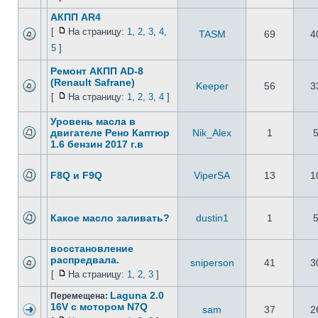
АКПП AR4
[
На страницу:
1
,
2
,
3
,
4
,
TASM
69
4
5
]
Ремонт АКПП AD-8
(Renault Safrane)
Keeper
56
3
[
На страницу:
1
,
2
,
3
,
4
]
Уровень масла в
двигателе Рено Каптюр
Nik_Alex
1
1.6 бензин 2017 г.в
F8Q и F9Q
ViperSA
13
1
Какое масло заливать?
dustin1
1
восстановление
распредвала.
sniperson
41
3
[
На страницу:
1
,
2
,
3
]
Laguna 2.0
Перемещена:
16V с мотором N7Q
sam
37
2