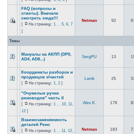
FAQ (вопросы и
ответы). Вначале
смотреть сюда!!!
Netman
92
9
[
На страницу:
1
...
5
,
6
,
7
]
Темы
Мануалы на АКПП (DP0,
SergPU
13
1
AD4, AD8...)
Координаты разборок и
продавцов з/частей
Lanik
25
3
[
На страницу:
1
,
2
]
"Очумелые ручки
реноводов" часть II
Alex.K.
178
8
[
На страницу:
1
...
10
,
11
,
12
]
Взаимозаменяемость
деталей Рено
Netman
183
7
[
На страницу:
1
...
11
,
12
,