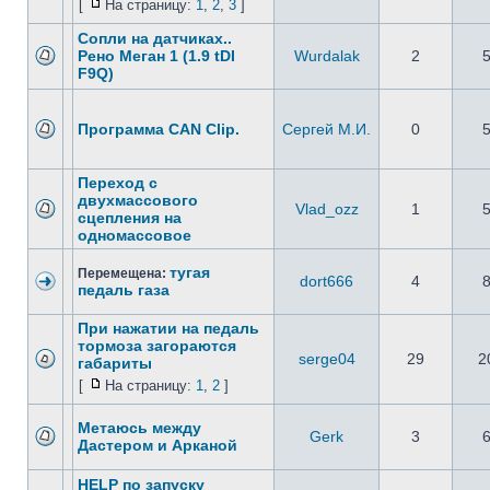
[
На страницу:
1
,
2
,
3
]
Сопли на датчиках..
Рено Меган 1 (1.9 tDI
Wurdalak
2
F9Q)
Программа CAN Clip.
Сергей М.И.
0
Переход с
двухмассового
Vlad_ozz
1
сцепления на
одномассовое
тугая
Перемещена:
dort666
4
педаль газа
При нажатии на педаль
тормоза загораются
serge04
29
2
габариты
[
На страницу:
1
,
2
]
Метаюсь между
Gerk
3
Дастером и Арканой
HELP по запуску