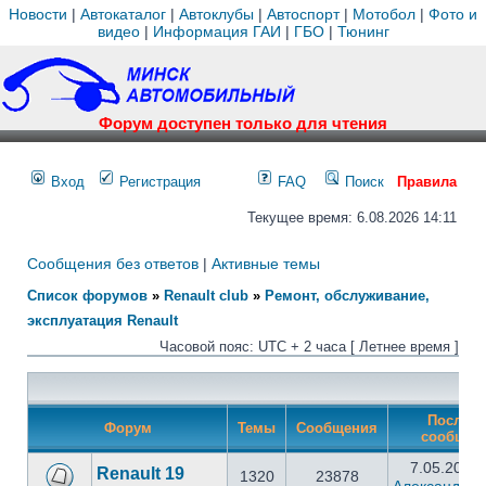
Новости
|
Автокаталог
|
Автоклубы
|
Автоспорт
|
Мотобол
|
Фото и
видео
|
Информация ГАИ
|
ГБО
|
Тюнинг
Форум доступен только для чтения
Вход
Регистрация
FAQ
Поиск
Правила
Текущее время: 6.08.2026 14:11
Сообщения без ответов
|
Активные темы
Список форумов
»
Renault club
»
Ремонт, обслуживание,
эксплуатация Renault
Часовой пояс: UTC + 2 часа [ Летнее время ]
Последн
Форум
Темы
Сообщения
сообщен
7.05.2025 
Renault 19
1320
23878