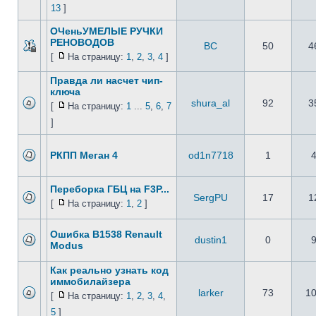
13
]
ОЧеньУМЕЛЫЕ РУЧКИ
РЕНОВОДОВ
ВС
50
4
[
На страницу:
1
,
2
,
3
,
4
]
Правда ли насчет чип-
ключа
shura_al
92
3
[
На страницу:
1
...
5
,
6
,
7
]
РКПП Меган 4
od1n7718
1
Переборка ГБЦ на F3P...
SergPU
17
1
[
На страницу:
1
,
2
]
Ошибка B1538 Renault
dustin1
0
Modus
Как реально узнать код
иммобилайзера
larker
73
1
[
На страницу:
1
,
2
,
3
,
4
,
5
]