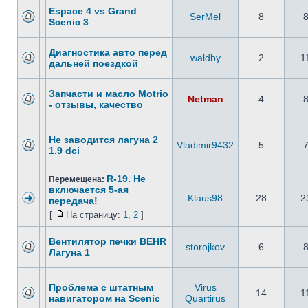
Espace 4 vs Grand
SerMel
8
Scenic 3
Диагностика авто перед
waldby
2
1
дальней поездкой
Запчасти и масло Motrio
Netman
4
- отзывы, качество
Не заводится лагуна 2
Vladimir9432
5
1.9 dci
R-19. Не
Перемещена:
включается 5-ая
Klaus98
28
2
передача!
[
На страницу:
1
,
2
]
Вентилятор печки BEHR
storojkov
6
Лагуна 1
Проблема с штатным
Virus
14
1
навигатором на Scenic
Quartirus