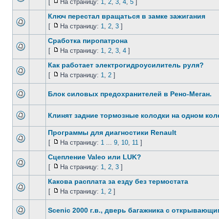
[
На страницу:
1
,
2
,
3
,
4
,
5
]
Ключ перестал вращаться в замке зажигания
[
На страницу:
1
,
2
,
3
]
Сработка пиропатрона
[
На страницу:
1
,
2
,
3
,
4
]
Как работает электрогидроусилитель руля?
[
На страницу:
1
,
2
]
Блок силовых предохранителей в Рено-Меган.
Клинят задние тормозные колодки на одном колес
Программы для диагностики Renault
[
На страницу:
1
...
9
,
10
,
11
]
Сцепление Valeo или LUK?
[
На страницу:
1
,
2
,
3
]
Какова расплата за езду без термостата
[
На страницу:
1
,
2
]
Scenic 2000 г.в., дверь багажника с открывающ