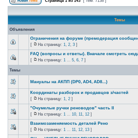
Страница
1
из
143
[ Тем: 7138 ]
Темы
Объявления
Ограничения на форуме (премодерация сообще
[
На страницу:
1
,
2
,
3
]
FAQ (вопросы и ответы). Вначале смотреть сюда
[
На страницу:
1
...
5
,
6
,
7
]
Темы
Мануалы на АКПП (DP0, AD4, AD8...)
Координаты разборок и продавцов з/частей
[
На страницу:
1
,
2
]
"Очумелые ручки реноводов" часть II
[
На страницу:
1
...
10
,
11
,
12
]
Взаимозаменяемость деталей Рено
[
На страницу:
1
...
11
,
12
,
13
]