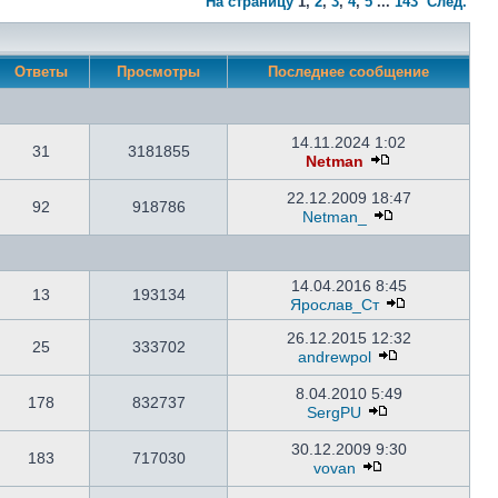
На страницу
1
,
2
,
3
,
4
,
5
...
143
След.
Ответы
Просмотры
Последнее сообщение
14.11.2024 1:02
31
3181855
Netman
22.12.2009 18:47
92
918786
Netman_
14.04.2016 8:45
13
193134
Ярослав_Ст
26.12.2015 12:32
25
333702
andrewpol
8.04.2010 5:49
178
832737
SergPU
30.12.2009 9:30
183
717030
vovan