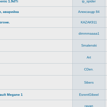
enic 1.9dTi
ip_spider
и, аварийка
Александр 84
згоне.
KAZAK911
dimmmaaaa1
Smalenski
Art
CDen.
Sibers
ault Megane 1
EsrentGibeel
rayan