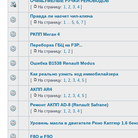
ОЧеньУМЕЛЫЕ РУЧКИ РЕНОВОДОВ
[
На страницу:
1
,
2
,
3
,
4
]
Правда ли насчет чип-ключа
[
На страницу:
1
...
5
,
6
,
7
]
РКПП Меган 4
Переборка ГБЦ на F3P...
[
На страницу:
1
,
2
]
Ошибка B1538 Renault Modus
Как реально узнать код иммобилайзера
[
На страницу:
1
,
2
,
3
,
4
,
5
]
АКПП AR4
[
На страницу:
1
,
2
,
3
,
4
,
5
]
Ремонт АКПП AD-8 (Renault Safrane)
[
На страницу:
1
,
2
,
3
,
4
]
Уровень масла в двигателе Рено Каптюр 1.6 бенз
F8Q и F9Q