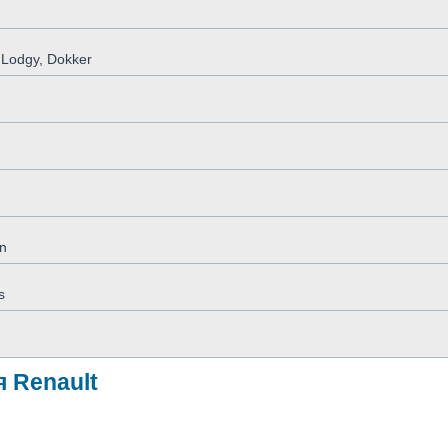
 Lodgy, Dokker
n
s
 Renault