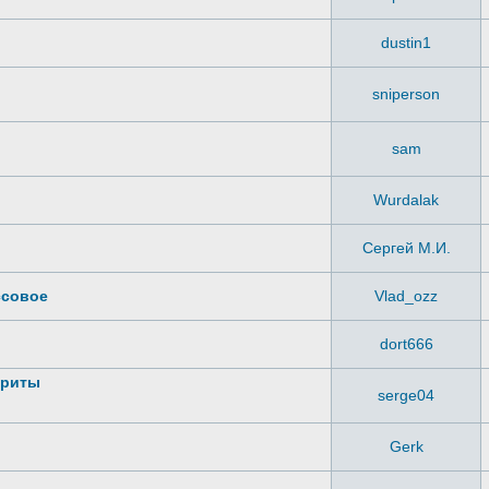
dustin1
sniperson
sam
Wurdalak
Сергей М.И.
ссовое
Vlad_ozz
dort666
ариты
serge04
Gerk