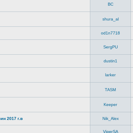
ВС
shura_al
od1n7718
SergPU
dustin1
larker
TASM
Keeper
ин 2017 г.в
Nik_Alex
ViperSA