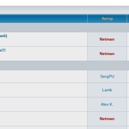
Автор
ний)
Netman
!!!
Netman
SergPU
Lanik
Alex.K.
Netman