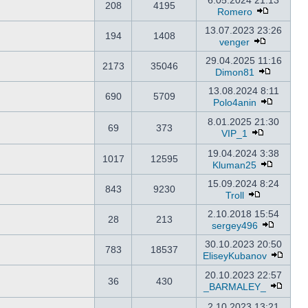
6.05.2024 21:13
208
4195
Romero
13.07.2023 23:26
194
1408
venger
29.04.2025 11:16
2173
35046
Dimon81
13.08.2024 8:11
690
5709
Polo4anin
8.01.2025 21:30
69
373
VIP_1
19.04.2024 3:38
1017
12595
Kluman25
15.09.2024 8:24
843
9230
Troll
2.10.2018 15:54
28
213
sergey496
30.10.2023 20:50
783
18537
EliseyKubanov
20.10.2023 22:57
36
430
_BARMALEY_
2.10.2023 13:21