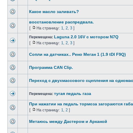
Какое масло заливать?
восстановление распредвала.
[
На страницу:
1
,
2
,
3
]
Laguna 2.0 16V с мотором N7Q
Перемещена:
[
На страницу:
1
,
2
,
3
]
Сопли на датчиках.. Рено Меган 1 (1.9 tDI F9Q)
Программа CAN Clip.
Переход с двухмассового сцепления на однома
тугая педаль газа
Перемещена:
При нажатии на педаль тормоза загораются габ
[
На страницу:
1
,
2
]
Метаюсь между Дастером и Арканой