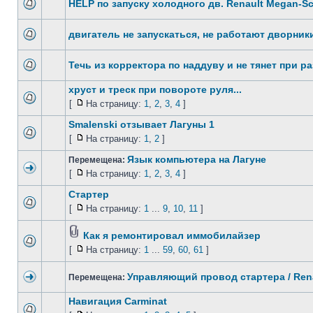
HELP по запуску холодного дв. Renault Megan-Sc
двигатель не запускаться, не работают дворник
Течь из корректора по наддуву и не тянет при ра
хруст и треск при повороте руля...
[
На страницу:
1
,
2
,
3
,
4
]
Smalenski отзывает Лагуны 1
[
На страницу:
1
,
2
]
Язык компьютера на Лагуне
Перемещена:
[
На страницу:
1
,
2
,
3
,
4
]
Стартер
[
На страницу:
1
...
9
,
10
,
11
]
Как я ремонтировал иммобилайзер
[
На страницу:
1
...
59
,
60
,
61
]
Управляющий провод стартера / Ren
Перемещена:
Навигация Carminat