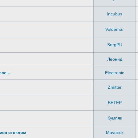
incubus
Voldemar
SergPU
Леонид
е....
Electronic
Zmitter
BETEP
Кумпяк
имся стеклом
Maverick