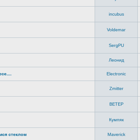
incubus
Voldemar
SergPU
Леонид
е....
Electronic
Zmitter
BETEP
Кумпяк
имся стеклом
Maverick