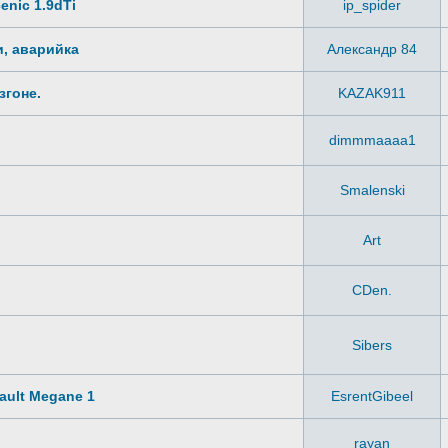
enic 1.9dTi
ip_spider
и, аварийка
Александр 84
згоне.
KAZAK911
dimmmaaaa1
Smalenski
Art
CDen.
Sibers
ault Megane 1
EsrentGibeel
rayan