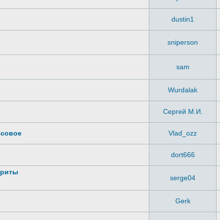
dustin1
sniperson
sam
Wurdalak
Сергей М.И.
ссовое
Vlad_ozz
dort666
ариты
serge04
Gerk