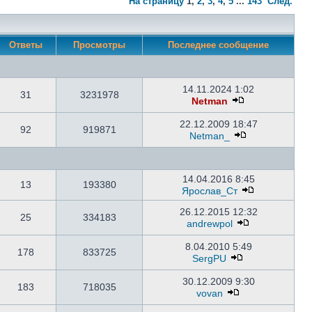
На страницу
1
,
2
,
3
,
4
,
5
...
143
След.
Ответы
Просмотры
Последнее сообщение
14.11.2024 1:02
31
3231978
Netman
22.12.2009 18:47
92
919871
Netman_
14.04.2016 8:45
13
193380
Ярослав_Ст
26.12.2015 12:32
25
334183
andrewpol
8.04.2010 5:49
178
833725
SergPU
30.12.2009 9:30
183
718035
vovan