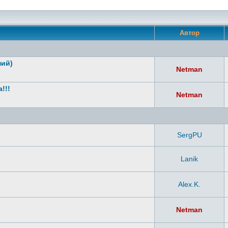
Автор
ний)
Netman
!!!
Netman
SergPU
Lanik
Alex.K.
Netman