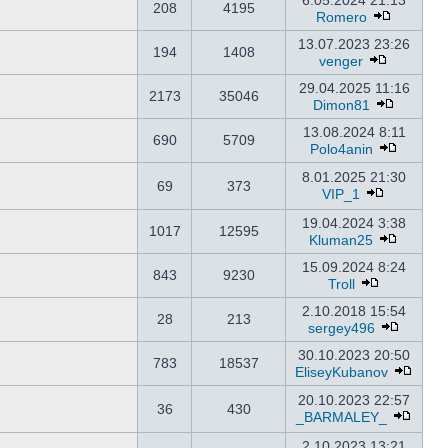
6.05.2024 21:13
208
4195
Romero
13.07.2023 23:26
194
1408
venger
29.04.2025 11:16
2173
35046
Dimon81
13.08.2024 8:11
690
5709
Polo4anin
8.01.2025 21:30
69
373
VIP_1
19.04.2024 3:38
1017
12595
Kluman25
15.09.2024 8:24
843
9230
Troll
2.10.2018 15:54
28
213
sergey496
30.10.2023 20:50
783
18537
EliseyKubanov
20.10.2023 22:57
36
430
_BARMALEY_
2.10.2023 13:21