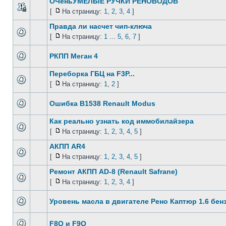
ОЧеньУМЕЛЫЕ РУЧКИ РЕНОВОДОВ
[
На страницу:
1
,
2
,
3
,
4
]
Правда ли насчет чип-ключа
[
На страницу:
1
...
5
,
6
,
7
]
РКПП Меган 4
Переборка ГБЦ на F3P...
[
На страницу:
1
,
2
]
Ошибка B1538 Renault Modus
Как реально узнать код иммобилайзера
[
На страницу:
1
,
2
,
3
,
4
,
5
]
АКПП AR4
[
На страницу:
1
,
2
,
3
,
4
,
5
]
Ремонт АКПП AD-8 (Renault Safrane)
[
На страницу:
1
,
2
,
3
,
4
]
Уровень масла в двигателе Рено Каптюр 1.6 бенз
F8Q и F9Q