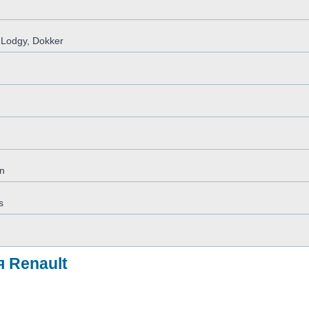
 Lodgy, Dokker
n
s
 Renault