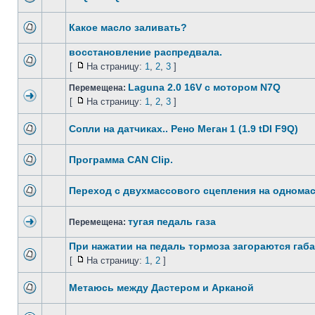
Какое масло заливать?
восстановление распредвала.
[
На страницу:
1
,
2
,
3
]
Laguna 2.0 16V с мотором N7Q
Перемещена:
[
На страницу:
1
,
2
,
3
]
Сопли на датчиках.. Рено Меган 1 (1.9 tDI F9Q)
Программа CAN Clip.
Переход с двухмассового сцепления на однома
тугая педаль газа
Перемещена:
При нажатии на педаль тормоза загораются габ
[
На страницу:
1
,
2
]
Метаюсь между Дастером и Арканой