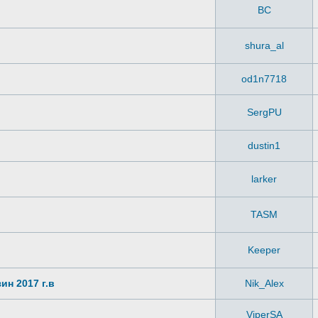
ВС
shura_al
od1n7718
SergPU
dustin1
larker
TASM
Keeper
ин 2017 г.в
Nik_Alex
ViperSA