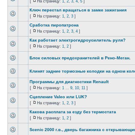
[
На страницу:
1
,
2
,
3
,
4
,
5
]
Ключ перестал вращаться в замке зажигания
[
На страницу:
1
,
2
,
3
]
Сработка пиропатрона
[
На страницу:
1
,
2
,
3
,
4
]
Как работает электрогидроусилитель руля?
[
На страницу:
1
,
2
]
Блок силовых предохранителей в Рено-Меган.
Клинят задние тормозные колодки на одном колес
Программы для диагностики Renault
[
На страницу:
1
...
9
,
10
,
11
]
Сцепление Valeo или LUK?
[
На страницу:
1
,
2
,
3
]
Какова расплата за езду без термостата
[
На страницу:
1
,
2
]
Scenic 2000 г.в., дверь багажника с открывающ