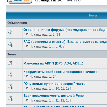
Страница
1
из
143
[ Тем: 7138 ]
Темы
Объявления
Ограничения на форуме (премодерация сообще
[
На страницу:
1
,
2
,
3
]
FAQ (вопросы и ответы). Вначале смотреть сюда
[
На страницу:
1
...
5
,
6
,
7
]
Темы
Мануалы на АКПП (DP0, AD4, AD8...)
Координаты разборок и продавцов з/частей
[
На страницу:
1
,
2
]
"Очумелые ручки реноводов" часть II
[
На страницу:
1
...
10
,
11
,
12
]
Взаимозаменяемость деталей Рено
[
На страницу:
1
...
11
,
12
,
13
]