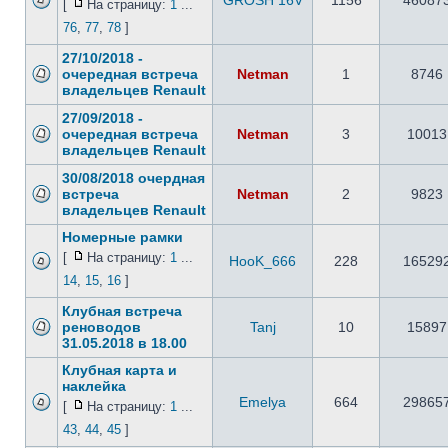
GROSH 16V
1156
46087
[
На страницу:
1
...
76
,
77
,
78
]
27/10/2018 -
очередная встреча
Netman
1
8746
владельцев Renault
27/09/2018 -
очередная встреча
Netman
3
10013
владельцев Renault
30/08/2018 очердная
встреча
Netman
2
9823
владельцев Renault
Номерные рамки
[
На страницу:
1
...
HooK_666
228
16529
14
,
15
,
16
]
Клубная встреча
реноводов
Tanj
10
15897
31.05.2018 в 18.00
Клубная карта и
наклейка
Emelya
664
29865
[
На страницу:
1
...
43
,
44
,
45
]