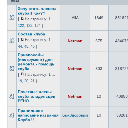
Темы
Хочу стать членом
клуба!! Как??
AllA
1849
85182
[
На страницу:
1
...
122
,
123
,
124
]
Состав клуба
[
На страницу:
1
...
Netman
675
48407
44
,
45
,
46
]
Приспособы
(инструмент) для
ремонта - помощь
клуба
Netman
303
31872
[
На страницу:
1
...
19
,
20
,
21
]
Почетные члены
клуба владельцев
Netman
10
40853
РЕНО
Правильное
написание названия
БыкЗдоровый
10
39281
Клуба !!