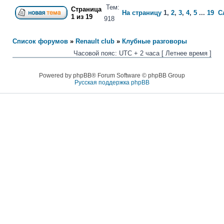
Тем:
Страница
На страницу
1
,
2
,
3
,
4
,
5
...
19
С
1
из
19
918
Список форумов
»
Renault club
»
Клубные разговоры
Часовой пояс: UTC + 2 часа [ Летнее время ]
Powered by phpBB® Forum Software © phpBB Group
Русская поддержка phpBB