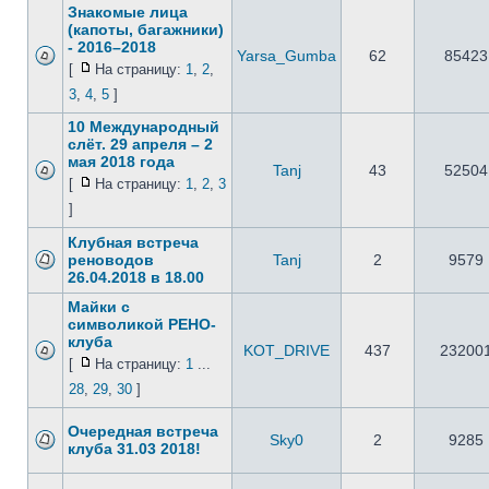
Знакомые лица
(капоты, багажники)
- 2016–2018
Yarsa_Gumba
62
85423
[
На страницу:
1
,
2
,
3
,
4
,
5
]
10 Международный
слёт. 29 апреля – 2
мая 2018 года
Tanj
43
52504
[
На страницу:
1
,
2
,
3
]
Клубная встреча
реноводов
Tanj
2
9579
26.04.2018 в 18.00
Майки с
символикой РЕНО-
клуба
KOT_DRIVE
437
23200
[
На страницу:
1
...
28
,
29
,
30
]
Очередная встреча
Sky0
2
9285
клуба 31.03 2018!