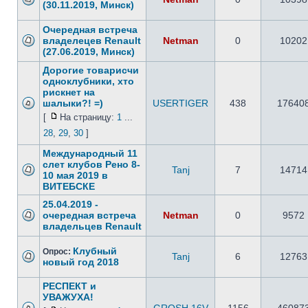
(30.11.2019, Минск)
Очередная встреча
владелецев Renault
Netman
0
10202
(27.06.2019, Минск)
Дорогие товарисчи
одноклубники, хто
рискнет на
шалыки?! =)
USERTIGER
438
17640
[
На страницу:
1
...
28
,
29
,
30
]
Международный 11
слет клубов Рено 8-
Tanj
7
14714
10 мая 2019 в
ВИТЕБСКЕ
25.04.2019 -
очередная встреча
Netman
0
9572
владельцев Renault
Клубный
Опрос:
Tanj
6
12763
новый год 2018
РЕСПЕКТ и
УВАЖУХА!