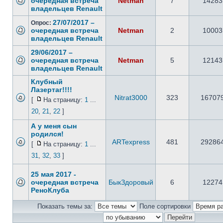
очередная встреча
Netman
7
14283
владельцев Renault
27/07/2017 –
Опрос:
очередная встреча
Netman
2
10003
владельцев Renault
29/06/2017 –
очередная встреча
Netman
5
12143
владельцев Renault
Клубный
Лазертаг!!!!
Nitrat3000
323
16707
[
На страницу:
1
...
20
,
21
,
22
]
А у меня сын
родился!
ARTexpress
481
29286
[
На страницу:
1
...
31
,
32
,
33
]
25 мая 2017 -
очередная встреча
БыкЗдоровый
6
12274
РеноКлуба
Показать темы за:
Поле сортировки