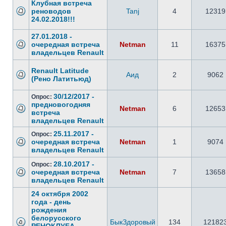
Клубная встреча
реноводов
Tanj
4
12319
24.02.2018!!!
27.01.2018 -
очередная встреча
Netman
11
16375
владельцев Renault
Renault Latitude
Аид
2
9062
(Рено Латитьюд)
30/12/2017 -
Опрос:
предновогодняя
Netman
6
12653
встреча
владельцев Renault
25.11.2017 -
Опрос:
очередная встреча
Netman
1
9074
владельцев Renault
28.10.2017 -
Опрос:
очередная встреча
Netman
7
13658
владельцев Renault
24 октября 2002
года - день
рождения
белорусского
БыкЗдоровый
134
12182