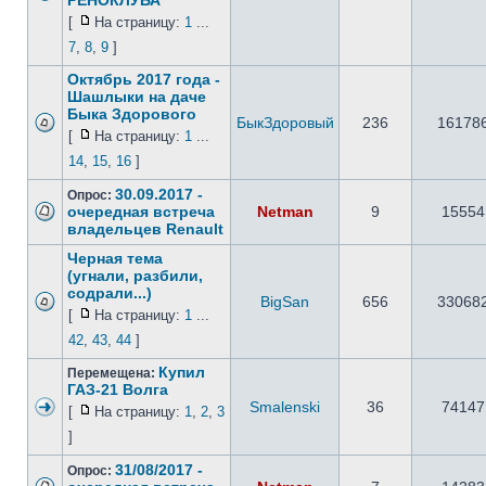
РЕНОКЛУБА
[
На страницу:
1
...
7
,
8
,
9
]
Октябрь 2017 года -
Шашлыки на даче
Быка Здорового
БыкЗдоровый
236
16178
[
На страницу:
1
...
14
,
15
,
16
]
30.09.2017 -
Опрос:
очередная встреча
Netman
9
15554
владельцев Renault
Черная тема
(угнали, разбили,
содрали...)
BigSan
656
33068
[
На страницу:
1
...
42
,
43
,
44
]
Купил
Перемещена:
ГАЗ-21 Волга
Smalenski
36
74147
[
На страницу:
1
,
2
,
3
]
31/08/2017 -
Опрос: