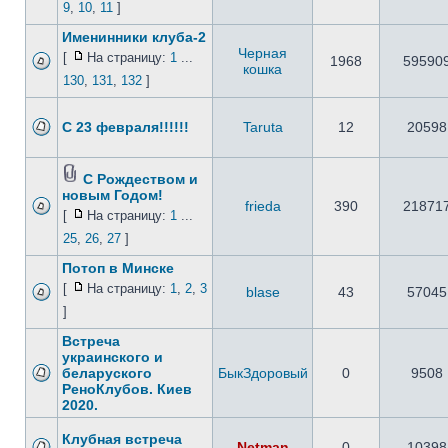
9
,
10
,
11
]
Именинники клуба-2
Черная
[
На страницу:
1
...
1968
59590
кошка
130
,
131
,
132
]
C 23 февраля!!!!!!
Taruta
12
20598
С Рождеством и
новым Годом!
frieda
390
21871
[
На страницу:
1
...
25
,
26
,
27
]
Потоп в Минске
[
На страницу:
1
,
2
,
3
blase
43
57045
]
Встреча
украинского и
беларуского
БыкЗдоровый
0
9508
РеноКлубов. Киев
2020.
Клубная встреча
Netman
0
10398