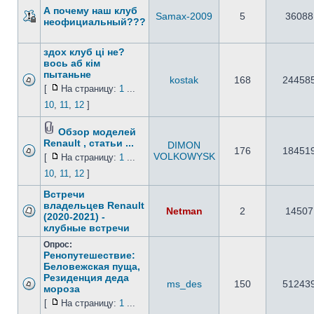
А почему наш клуб
Samax-2009
5
36088
неофициальный???
здох клуб ці не?
вось аб кім
пытаньне
kostak
168
24458
[
На страницу:
1
...
10
,
11
,
12
]
Обзор моделей
Renault , статьи ...
DIMON
176
18451
VOLKOWYSK
[
На страницу:
1
...
10
,
11
,
12
]
Встречи
владельцев Renault
Netman
2
14507
(2020-2021) -
клубные встречи
Опрос:
Ренопутешествие:
Беловежская пуща,
Резиденция деда
ms_des
150
51243
мороза
[
На страницу:
1
...