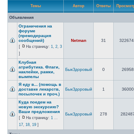
Темы
Автор
Ответы
Просмо
Объявления
Ограничения на
форуме
(премодерация
сообщений)
Netman
31
322674
[
На страницу:
1
,
2
,
3
]
Клубная
атрибутика. Флаги,
БыкЗдоровый
0
26958
наклейки, рамки,
вымпелы
Я еду в... (помощь в
доставке лекарств,
БыкЗдоровый
1
36000
посылочек и проч.)
Куда поедем на
новую экскурсию?
Ваши предложения
БыкЗдоровый
278
28248
[
На страницу:
1
...
17
,
18
,
19
]