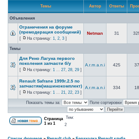
Темы
Автор
Ответы
Про
Объявления
Ограничения на форуме
(премодерация сообщений)
Netman
31
32
[
На страницу:
1
,
2
,
3
]
Темы
Для Рено Лагуна первого
поколения запчасти б/у
A.r.m.a.n.i
425
3
[
На страницу:
1
...
27
,
28
,
29
]
Renault Safrane 1999г.2.5 по
запчастям(машинокомплект)
A.r.m.a.n.i
334
1
[
На страницу:
1
...
21
,
22
,
23
]
Показать темы за:
Поле сортировки
Тем:
Страница
1
из
1
2
Список форумов
»
Renault club
»
Барахолка Renault клуба