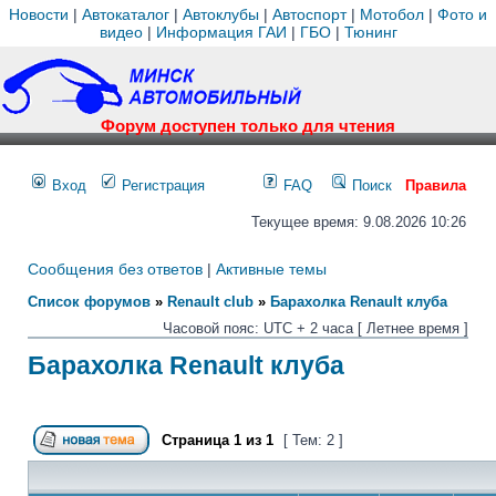
Новости
|
Автокаталог
|
Автоклубы
|
Автоспорт
|
Мотобол
|
Фото и
видео
|
Информация ГАИ
|
ГБО
|
Тюнинг
Форум доступен только для чтения
Вход
Регистрация
FAQ
Поиск
Правила
Текущее время: 9.08.2026 10:26
Сообщения без ответов
|
Активные темы
Список форумов
»
Renault club
»
Барахолка Renault клуба
Часовой пояс: UTC + 2 часа [ Летнее время ]
Барахолка Renault клуба
Страница
1
из
1
[ Тем: 2 ]