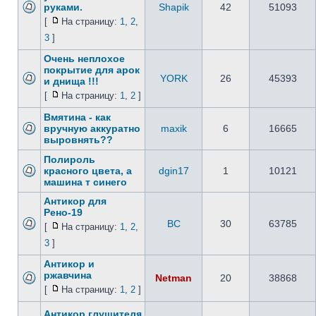
руками.
Shapik
42
51093
[
На страницу:
1
,
2
,
3
]
Очень неплохое
покрытие для арок
YORK
26
45393
и днища !!!
[
На страницу:
1
,
2
]
Вмятина - как
вручную аккуратно
maxik
6
16665
выровнять??
Полироль
красного цвета, а
dgin17
1
10121
машина т синего
Антикор для
Рено-19
ВС
30
63785
[
На страницу:
1
,
2
,
3
]
Антикор и
ржавчина
Netman
20
38868
[
На страницу:
1
,
2
]
Антикор глушителя