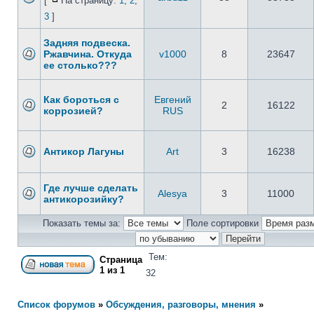
[
На страницу:
1
,
2
,
3
]
Задняя подвеска.
Ржавчина. Откуда
v1000
8
23647
ее столько???
Как бороться с
Евгений
2
16122
коррозией?
RUS
Антикор Лагуны
Art
3
16238
Где лучше сделать
Alesya
3
11000
антикорозийку?
Показать темы за:
Поле сортировки
Тем:
Страница
1
из
1
32
Список форумов
»
Обсуждения, разговоры, мнения
»