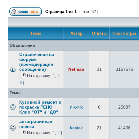
Страница
1
из
1
[ Тем: 32 ]
Темы
Автор
Ответы
Просмотры
Объявления
Ограничения на
форуме
(премодерация
сообщений)
Netman
31
3167576
[
На страницу:
1
,
2
,
3
]
Темы
Кузовной ремонт и
покраска РЕНО
nik-nik
0
25887
Клио "ОТ" и "ДО"
антигравийная
пленка
kostak
21
41406
[
На страницу:
1
,
2
]