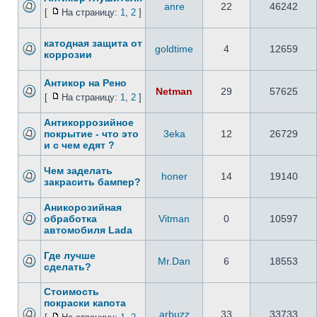
anre
22
46242
[
На страницу:
1
,
2
]
катодная защита от
goldtime
4
12659
коррозии
Антикор на Рено
Netman
29
57625
[
На страницу:
1
,
2
]
Антикоррозийное
покрытие - что это
3eka
12
26729
и с чем едят ?
Чем заделать
honer
14
19140
закрасить бампер?
Аникорозийная
обработка
Vitman
0
10597
автомобиля Lada
Где лучше
Mr.Dan
6
18553
сделать?
Стоимость
покраски капота
arbuzz
33
33733