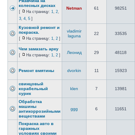
Ржавчина на
колесных дисках
Netman
61
98251
[
На страницу:
1
,
2
,
3
,
4
,
5
]
Кузовной ремонт и
vladimir
покраска.
22
33535
laguna
[
На страницу:
1
,
2
]
Чем замазать арку
Леонид
29
48118
[
На страницу:
1
,
2
]
Ремонт вмятины
dvorkin
11
15923
свинцовый
корабельный
klen
7
13981
сурик
Обработка
машины
ggg
6
11651
антикоррозийными
веществами
Покраска авто в
гаражных
условиях своими