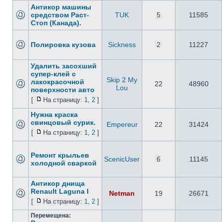
Антикор машины
средством Раст-
TUK
5
11585
Стоп (Канада).
Полировка кузова
Sickness
2
11227
Удалить засохший
супер-клей с
Skip 2 My
лакокрасочной
22
48960
Lou
поверхности авто
[
На страницу:
1
,
2
]
Нужна краска
свинцовый сурик.
Empereur
22
31424
[
На страницу:
1
,
2
]
Ремонт крыльев
ScenicUser
6
11145
холодной сваркой
Антикор днища
Renault Laguna I
Netman
19
26671
[
На страницу:
1
,
2
]
Перемещена: