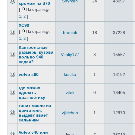
Shyrken
24
43097
хромом на S70
[
На страницу:
1
,
2
]
XC90
[
На страницу:
braniak
18
37228
1
,
2
]
Кантрольные
размеры кузова
Vitaliy177
3
15557
вольво 940
седан?
volvo s60
kostka
1
13182
где можно
сделать
vitek
0
13405
диагностику
гонит масло из
двигателя,
vjikichan
1
12970
выдавливает
сальники
Volvo v40 или
leva
7
26010