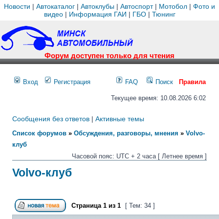
Новости
|
Автокаталог
|
Автоклубы
|
Автоспорт
|
Мотобол
|
Фото и
видео
|
Информация ГАИ
|
ГБО
|
Тюнинг
Форум доступен только для чтения
Вход
Регистрация
FAQ
Поиск
Правила
Текущее время: 10.08.2026 6:02
Сообщения без ответов
|
Активные темы
Список форумов
»
Обсуждения, разговоры, мнения
»
Volvo-
клуб
Часовой пояс: UTC + 2 часа [ Летнее время ]
Volvo-клуб
Страница
1
из
1
[ Тем: 34 ]