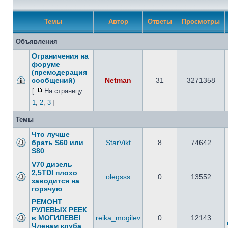
Темы
Автор
Ответы
Просмотры
Объявления
Ограничения на
форуме
(премодерация
сообщений)
Netman
31
3271358
[
На страницу:
1
,
2
,
3
]
Темы
Что лучше
брать S60 или
StarVikt
8
74642
S80
V70 дизель
2,5TDI плохо
olegsss
0
13552
заводится на
горячую
РЕМОНТ
РУЛЕВЫХ РЕЕК
в МОГИЛЕВЕ!
reika_mogilev
0
12143
Членам клуба