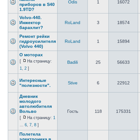
Odis
1
16072
приборов в S40
1.9TD?
Volvo-440.
Инжектор
RoLand
3
18574
барахлит?
Ремонт рейки
гидроусилителя
RoLand
1
15894
(Volvo 440)
О моторах
[
На страницу:
Badili
25
56633
1
,
2
]
Интересные
Stive
6
22912
"полезности".
Дневник
молодого
автолюбителя
Вольво
Гость
118
175331
[
На страницу:
1
...
6
,
7
,
8
]
Полетела
электроника в