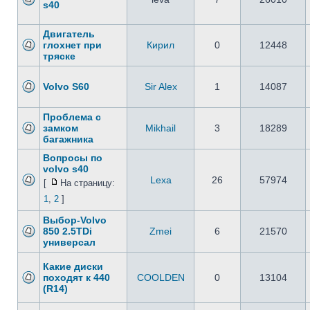
s40
Двигатель
глохнет при
Кирил
0
12448
тряске
Volvo S60
Sir Alex
1
14087
Проблема с
замком
Mikhail
3
18289
багажника
Вопросы по
volvo s40
Lexa
26
57974
[
На страницу:
1
,
2
]
Выбор-Volvo
850 2.5TDi
Zmei
6
21570
универсал
Какие диски
походят к 440
COOLDEN
0
13104
(R14)