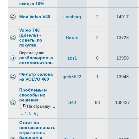
скидка 10%
Моя Volvo V40
Lamborg
2
14917
Volvo 740
(дизель) -
Витал
2
13723
советы по
покупке
Перемещена:
разблокировка
abs1
0
13950
автомагнитолы
Фильтр салона
grek5522
1
13048
на VOLVO 460
Проблемы и
способы их
решения
S40
83
138427
[
На страницу:
1
...
4
,
5
,
6
]
Стоит ли
востанавливать
отражатель
балоном с