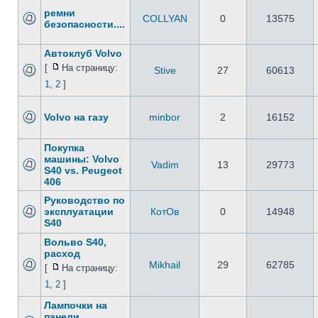
ремни
COLLYAN
0
13575
безопасности....
Автоклуб Volvo
[
На страницу:
Stive
27
60613
1
,
2
]
Volvo на газу
minbor
2
16152
Покупка
машины: Volvo
Vadim
13
29773
S40 vs. Peugeot
406
Руководство по
эксплуатации
КотОв
0
14948
S40
Вольво S40,
расход
Mikhail
29
62785
[
На страницу:
1
,
2
]
Лампочки на
панели