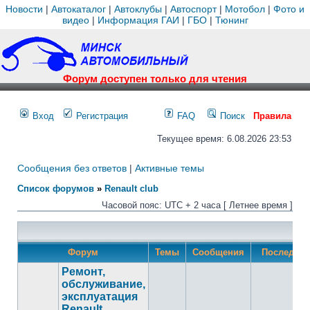
Новости
|
Автокаталог
|
Автоклубы
|
Автоспорт
|
Мотобол
|
Фото и
видео
|
Информация ГАИ
|
ГБО
|
Тюнинг
Форум доступен только для чтения
Вход
Регистрация
FAQ
Поиск
Правила
Текущее время: 6.08.2026 23:53
Сообщения без ответов
|
Активные темы
Список форумов
»
Renault club
Часовой пояс: UTC + 2 часа [ Летнее время ]
Форум
Темы
Сообщения
Последнее
Ремонт,
обслуживание,
эксплуатация
Renault