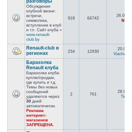
разговоры
Обсуждения
клубной жизни:
26.09.2
встречи,
918
66742
символика,
Netm
вступление в клуб
и т.п. Сайт клуба =
www.renault-
club.by
Renault-club в
20.05.2
234
12930
регионах
Viachasla
Барахолка
Renault клуба
Барахолка клуба:
куплю/продам,
где купить и т.д.
Темы без новых
28.02.2
сообщений
2
761
удаляются через
Timo
30
дней
автоматически.
Реклама
интернет-
магазинов
ЗАПРЕЩЕНА.