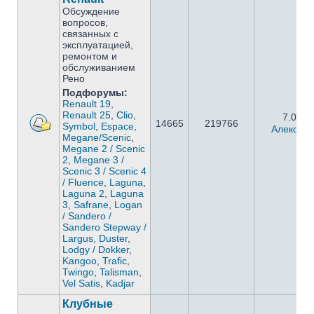
Обсуждение
вопросов,
связанных с
эксплуатацией,
ремонтом и
обслуживанием
Рено
Подфорумы:
Renault 19
,
Renault 25
,
Clio,
7.05.2
14665
219766
Symbol
,
Espace
,
Алексан
Megane/Scenic
,
Megane 2 / Scenic
2
,
Megane 3 /
Scenic 3 / Scenic 4
/ Fluence
,
Laguna
,
Laguna 2
,
Laguna
3
,
Safrane
,
Logan
/ Sandero /
Sandero Stepway /
Largus
,
Duster
,
Lodgy / Dokker
,
Kangoo
,
Trafic
,
Twingo
,
Talisman
,
Vel Satis
,
Kadjar
Клубные