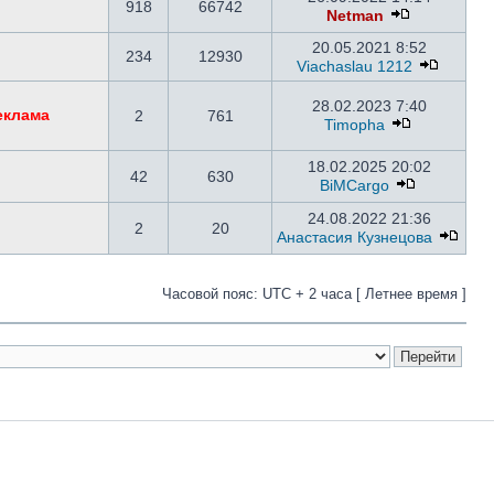
918
66742
Netman
20.05.2021 8:52
234
12930
Viachaslau 1212
28.02.2023 7:40
еклама
2
761
Timopha
18.02.2025 20:02
42
630
BiMCargo
24.08.2022 21:36
2
20
Анастасия Кузнецова
Часовой пояс: UTC + 2 часа [ Летнее время ]