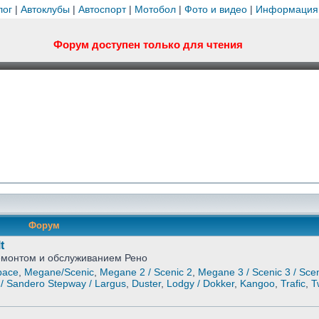
лог
|
Автоклубы
|
Автоспорт
|
Мотобол
|
Фото и видео
|
Информация
Форум доступен только для чтения
Форум
t
ремонтом и обслуживанием Рено
pace
,
Megane/Scenic
,
Megane 2 / Scenic 2
,
Megane 3 / Scenic 3 / Scen
/ Sandero Stepway / Largus
,
Duster
,
Lodgy / Dokker
,
Kangoo
,
Trafic
,
T