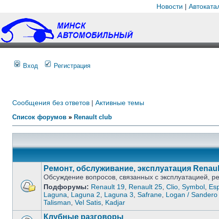
Новости
|
Автоката
Вход
Регистрация
Сообщения без ответов
|
Активные темы
Список форумов
»
Renault club
Ремонт, обслуживание, эксплуатация Renaul
Обсуждение вопросов, связанных с эксплуатацией, 
Подфорумы:
Renault 19
,
Renault 25
,
Clio, Symbol
,
Es
Laguna
,
Laguna 2
,
Laguna 3
,
Safrane
,
Logan / Sandero 
Talisman
,
Vel Satis
,
Kadjar
Клубные разговоры