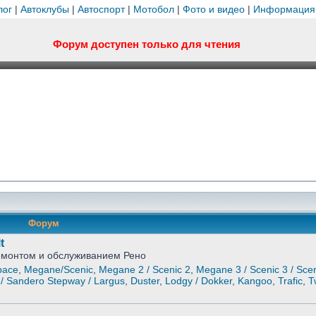
лог
|
Автоклубы
|
Автоспорт
|
Мотобол
|
Фото и видео
|
Информация
Форум доступен только для чтения
Форум
t
ремонтом и обслуживанием Рено
pace
,
Megane/Scenic
,
Megane 2 / Scenic 2
,
Megane 3 / Scenic 3 / Scen
/ Sandero Stepway / Largus
,
Duster
,
Lodgy / Dokker
,
Kangoo
,
Trafic
,
T