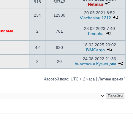
918
66742
Netman
20.05.2021 8:52
234
12930
Viachaslau 1212
28.02.2023 7:40
еклама
2
761
Timopha
18.02.2025 20:02
42
630
BiMCargo
24.08.2022 21:36
2
20
Анастасия Кузнецова
Часовой пояс: UTC + 2 часа [ Летнее время ]