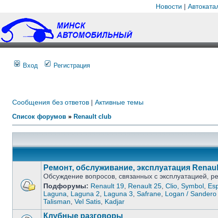
Новости
|
Автоката
Вход
Регистрация
Сообщения без ответов
|
Активные темы
Список форумов
»
Renault club
Ремонт, обслуживание, эксплуатация Renaul
Обсуждение вопросов, связанных с эксплуатацией, 
Подфорумы:
Renault 19
,
Renault 25
,
Clio, Symbol
,
Es
Laguna
,
Laguna 2
,
Laguna 3
,
Safrane
,
Logan / Sandero 
Talisman
,
Vel Satis
,
Kadjar
Клубные разговоры