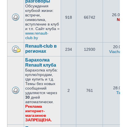
разговоры
Обсуждения
клубной жизни:
26.09.2
встречи,
918
66742
символика,
Netm
вступление в клуб
и т.п. Сайт клуба =
www.renault-
club.by
Renault-club в
20.05.2
234
12930
регионах
Viachasla
Барахолка
Renault клуба
Барахолка клуба:
куплю/продам,
где купить и т.д.
Темы без новых
28.02.2
сообщений
2
761
удаляются через
Timo
30
дней
автоматически.
Реклама
интернет-
магазинов
ЗАПРЕЩЕНА.