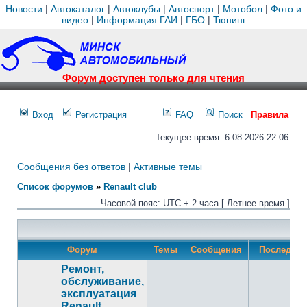
Новости
|
Автокаталог
|
Автоклубы
|
Автоспорт
|
Мотобол
|
Фото и
видео
|
Информация ГАИ
|
ГБО
|
Тюнинг
Форум доступен только для чтения
Вход
Регистрация
FAQ
Поиск
Правила
Текущее время: 6.08.2026 22:06
Сообщения без ответов
|
Активные темы
Список форумов
»
Renault club
Часовой пояс: UTC + 2 часа [ Летнее время ]
Форум
Темы
Сообщения
Последнее
Ремонт,
обслуживание,
эксплуатация
Renault