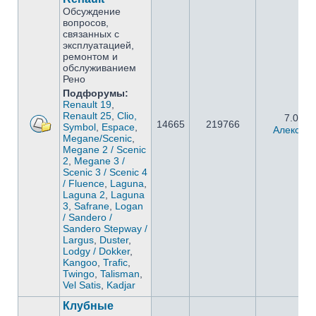
Обсуждение
вопросов,
связанных с
эксплуатацией,
ремонтом и
обслуживанием
Рено
Подфорумы:
Renault 19
,
Renault 25
,
Clio,
7.05.2
14665
219766
Symbol
,
Espace
,
Алексан
Megane/Scenic
,
Megane 2 / Scenic
2
,
Megane 3 /
Scenic 3 / Scenic 4
/ Fluence
,
Laguna
,
Laguna 2
,
Laguna
3
,
Safrane
,
Logan
/ Sandero /
Sandero Stepway /
Largus
,
Duster
,
Lodgy / Dokker
,
Kangoo
,
Trafic
,
Twingo
,
Talisman
,
Vel Satis
,
Kadjar
Клубные