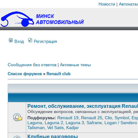
Новости
|
Автоката
Вход
Регистрация
Сообщения без ответов
|
Активные темы
Список форумов
»
Renault club
Ремонт, обслуживание, эксплуатация Renaul
Обсуждение вопросов, связанных с эксплуатацией, 
Подфорумы:
Renault 19
,
Renault 25
,
Clio, Symbol
,
Es
Laguna
,
Laguna 2
,
Laguna 3
,
Safrane
,
Logan / Sandero 
Talisman
,
Vel Satis
,
Kadjar
Клубные разговоры