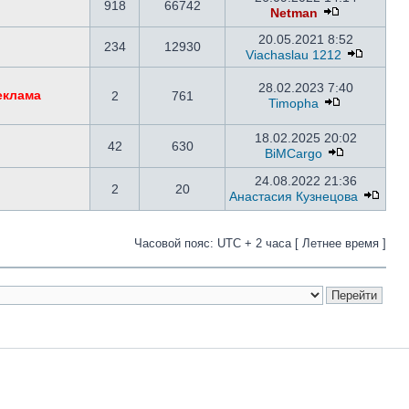
918
66742
Netman
20.05.2021 8:52
234
12930
Viachaslau 1212
28.02.2023 7:40
еклама
2
761
Timopha
18.02.2025 20:02
42
630
BiMCargo
24.08.2022 21:36
2
20
Анастасия Кузнецова
Часовой пояс: UTC + 2 часа [ Летнее время ]