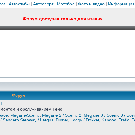
лог
|
Автоклубы
|
Автоспорт
|
Мотобол
|
Фото и видео
|
Информация
Форум доступен только для чтения
Форум
t
ремонтом и обслуживанием Рено
pace
,
Megane/Scenic
,
Megane 2 / Scenic 2
,
Megane 3 / Scenic 3 / Scen
/ Sandero Stepway / Largus
,
Duster
,
Lodgy / Dokker
,
Kangoo
,
Trafic
,
T