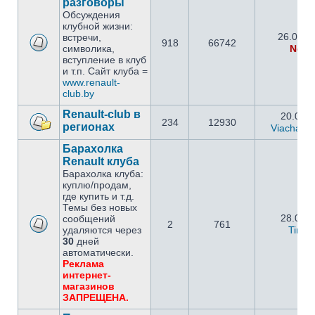
разговоры
Обсуждения
клубной жизни:
26.09.2
встречи,
918
66742
символика,
Netm
вступление в клуб
и т.п. Сайт клуба =
www.renault-
club.by
Renault-club в
20.05.2
234
12930
регионах
Viachasla
Барахолка
Renault клуба
Барахолка клуба:
куплю/продам,
где купить и т.д.
Темы без новых
28.02.2
сообщений
2
761
удаляются через
Timo
30
дней
автоматически.
Реклама
интернет-
магазинов
ЗАПРЕЩЕНА.