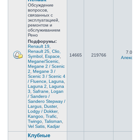
Обсуждение
вопросов,
связанных с
эксплуатацией,
ремонтом и
обслуживанием
Рено
Подфорумы:
Renault 19
,
Renault 25
,
Clio,
7.05.2
14665
219766
Symbol
,
Espace
,
Алексан
Megane/Scenic
,
Megane 2 / Scenic
2
,
Megane 3 /
Scenic 3 / Scenic 4
/ Fluence
,
Laguna
,
Laguna 2
,
Laguna
3
,
Safrane
,
Logan
/ Sandero /
Sandero Stepway /
Largus
,
Duster
,
Lodgy / Dokker
,
Kangoo
,
Trafic
,
Twingo
,
Talisman
,
Vel Satis
,
Kadjar
Клубные