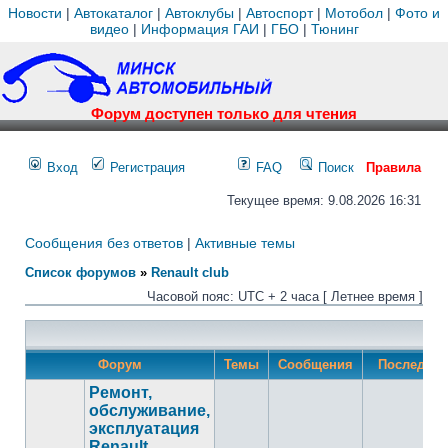
Новости
|
Автокаталог
|
Автоклубы
|
Автоспорт
|
Мотобол
|
Фото и
видео
|
Информация ГАИ
|
ГБО
|
Тюнинг
Форум доступен только для чтения
Вход
Регистрация
FAQ
Поиск
Правила
Текущее время: 9.08.2026 16:31
Сообщения без ответов
|
Активные темы
Список форумов
»
Renault club
Часовой пояс: UTC + 2 часа [ Летнее время ]
Форум
Темы
Сообщения
Последнее
Ремонт,
обслуживание,
эксплуатация
Renault