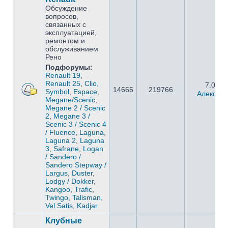
Обсуждение
вопросов,
связанных с
эксплуатацией,
ремонтом и
обслуживанием
Рено
Подфорумы:
Renault 19
,
Renault 25
,
Clio,
7.05.2
14665
219766
Symbol
,
Espace
,
Алексан
Megane/Scenic
,
Megane 2 / Scenic
2
,
Megane 3 /
Scenic 3 / Scenic 4
/ Fluence
,
Laguna
,
Laguna 2
,
Laguna
3
,
Safrane
,
Logan
/ Sandero /
Sandero Stepway /
Largus
,
Duster
,
Lodgy / Dokker
,
Kangoo
,
Trafic
,
Twingo
,
Talisman
,
Vel Satis
,
Kadjar
Клубные