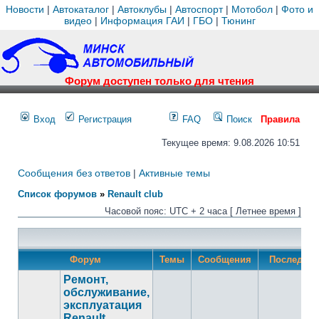
Новости
|
Автокаталог
|
Автоклубы
|
Автоспорт
|
Мотобол
|
Фото и
видео
|
Информация ГАИ
|
ГБО
|
Тюнинг
Форум доступен только для чтения
Вход
Регистрация
FAQ
Поиск
Правила
Текущее время: 9.08.2026 10:51
Сообщения без ответов
|
Активные темы
Список форумов
»
Renault club
Часовой пояс: UTC + 2 часа [ Летнее время ]
Форум
Темы
Сообщения
Последнее
Ремонт,
обслуживание,
эксплуатация
Renault