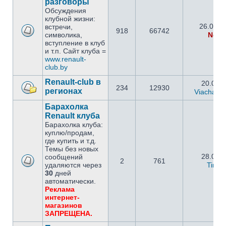
разговоры
Обсуждения
клубной жизни:
26.09.2
встречи,
918
66742
символика,
Netm
вступление в клуб
и т.п. Сайт клуба =
www.renault-
club.by
Renault-club в
20.05.2
234
12930
регионах
Viachasla
Барахолка
Renault клуба
Барахолка клуба:
куплю/продам,
где купить и т.д.
Темы без новых
28.02.2
сообщений
2
761
удаляются через
Timo
30
дней
автоматически.
Реклама
интернет-
магазинов
ЗАПРЕЩЕНА.