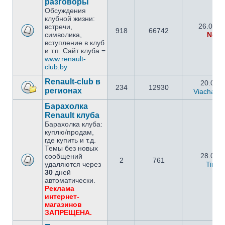
разговоры
Обсуждения
клубной жизни:
26.09.2
встречи,
918
66742
символика,
Netm
вступление в клуб
и т.п. Сайт клуба =
www.renault-
club.by
Renault-club в
20.05.2
234
12930
регионах
Viachasla
Барахолка
Renault клуба
Барахолка клуба:
куплю/продам,
где купить и т.д.
Темы без новых
28.02.2
сообщений
2
761
удаляются через
Timo
30
дней
автоматически.
Реклама
интернет-
магазинов
ЗАПРЕЩЕНА.