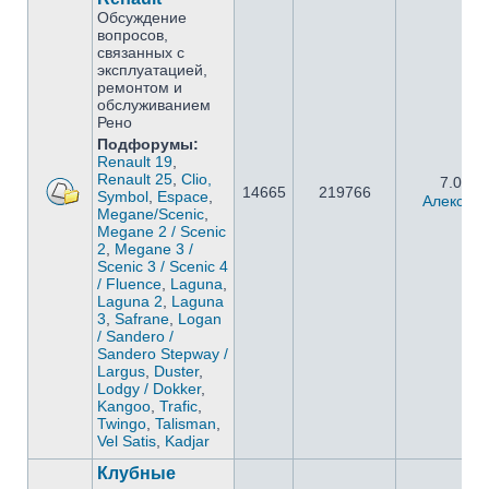
Обсуждение
вопросов,
связанных с
эксплуатацией,
ремонтом и
обслуживанием
Рено
Подфорумы:
Renault 19
,
Renault 25
,
Clio,
7.05.2
14665
219766
Symbol
,
Espace
,
Алексан
Megane/Scenic
,
Megane 2 / Scenic
2
,
Megane 3 /
Scenic 3 / Scenic 4
/ Fluence
,
Laguna
,
Laguna 2
,
Laguna
3
,
Safrane
,
Logan
/ Sandero /
Sandero Stepway /
Largus
,
Duster
,
Lodgy / Dokker
,
Kangoo
,
Trafic
,
Twingo
,
Talisman
,
Vel Satis
,
Kadjar
Клубные