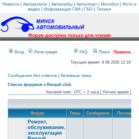
Новости
|
Автокаталог
|
Автоклубы
|
Автоспорт
|
Мотобол
|
Фото и
видео
|
Информация ГАИ
|
ГБО
|
Тюнинг
Форум доступен только для чтения
Вход
Регистрация
FAQ
Поиск
Правила
Текущее время: 9.08.2026 12:19
Сообщения без ответов
|
Активные темы
Список форумов
»
Renault club
Часовой пояс: UTC + 2 часа [ Летнее время ]
Форум
Темы
Сообщения
Последнее
Ремонт,
обслуживание,
эксплуатация
Renault