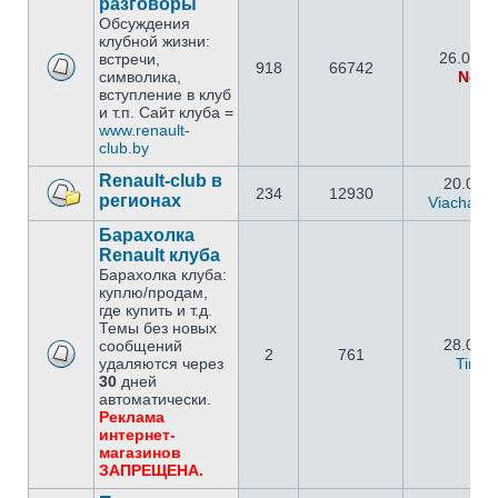
разговоры
Обсуждения
клубной жизни:
26.09.2
встречи,
918
66742
символика,
Netm
вступление в клуб
и т.п. Сайт клуба =
www.renault-
club.by
Renault-club в
20.05.2
234
12930
регионах
Viachasla
Барахолка
Renault клуба
Барахолка клуба:
куплю/продам,
где купить и т.д.
Темы без новых
28.02.2
сообщений
2
761
удаляются через
Timo
30
дней
автоматически.
Реклама
интернет-
магазинов
ЗАПРЕЩЕНА.