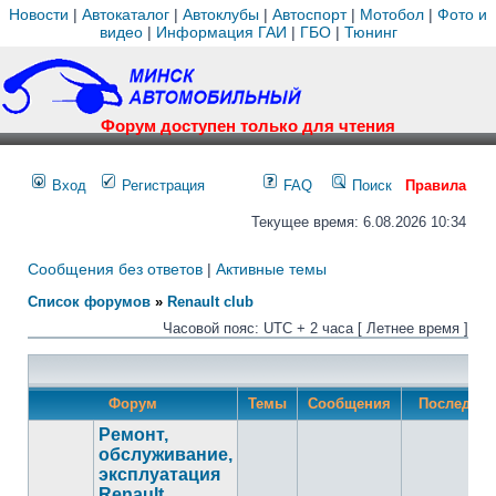
Новости
|
Автокаталог
|
Автоклубы
|
Автоспорт
|
Мотобол
|
Фото и
видео
|
Информация ГАИ
|
ГБО
|
Тюнинг
Форум доступен только для чтения
Вход
Регистрация
FAQ
Поиск
Правила
Текущее время: 6.08.2026 10:34
Сообщения без ответов
|
Активные темы
Список форумов
»
Renault club
Часовой пояс: UTC + 2 часа [ Летнее время ]
Форум
Темы
Сообщения
Последнее
Ремонт,
обслуживание,
эксплуатация
Renault