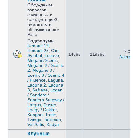
Обсуждение
вопросов,
связанных с
эксплуатацией,
ремонтом и
обслуживанием
Рено
Подфорумы:
Renault 19
,
Renault 25
,
Clio,
7.05.2
14665
219766
Symbol
,
Espace
,
Алексан
Megane/Scenic
,
Megane 2 / Scenic
2
,
Megane 3 /
Scenic 3 / Scenic 4
/ Fluence
,
Laguna
,
Laguna 2
,
Laguna
3
,
Safrane
,
Logan
/ Sandero /
Sandero Stepway /
Largus
,
Duster
,
Lodgy / Dokker
,
Kangoo
,
Trafic
,
Twingo
,
Talisman
,
Vel Satis
,
Kadjar
Клубные