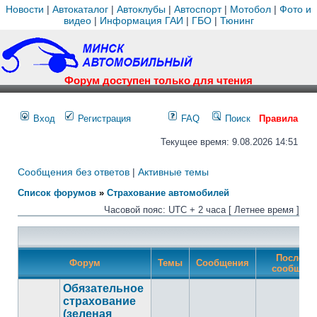
Новости
|
Автокаталог
|
Автоклубы
|
Автоспорт
|
Мотобол
|
Фото и
видео
|
Информация ГАИ
|
ГБО
|
Тюнинг
Форум доступен только для чтения
Вход
Регистрация
FAQ
Поиск
Правила
Текущее время: 9.08.2026 14:51
Сообщения без ответов
|
Активные темы
Список форумов
»
Страхование автомобилей
Часовой пояс: UTC + 2 часа [ Летнее время ]
Последн
Форум
Темы
Сообщения
сообщен
Обязательное
страхование
(зеленая