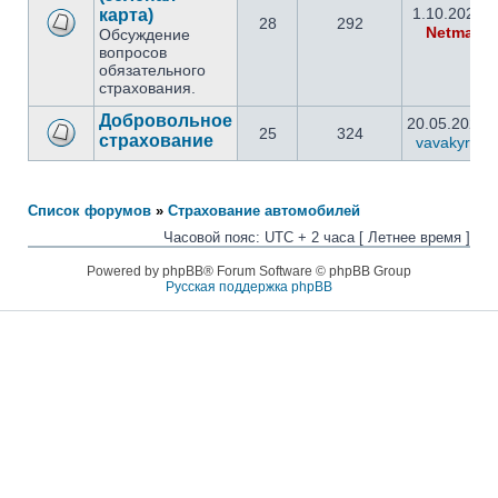
1.10.2020 1
карта)
28
292
Netman
Обсуждение
вопросов
обязательного
страхования.
Добровольное
20.05.2021 
25
324
страхование
vavakyrikin
Список форумов
»
Страхование автомобилей
Часовой пояс: UTC + 2 часа [ Летнее время ]
Powered by phpBB® Forum Software © phpBB Group
Русская поддержка phpBB