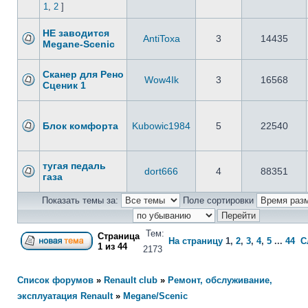
1
,
2
]
НЕ заводится
AntiToxа
3
14435
Megane-Scenic
Сканер для Рено
Wow4Ik
3
16568
Сценик 1
Блок комфорта
Kubowic1984
5
22540
тугая педаль
dort666
4
88351
газа
Показать темы за:
Поле сортировки
Тем:
Страница
На страницу
1
,
2
,
3
,
4
,
5
...
44
С
1
из
44
2173
Список форумов
»
Renault club
»
Ремонт, обслуживание,
эксплуатация Renault
»
Megane/Scenic