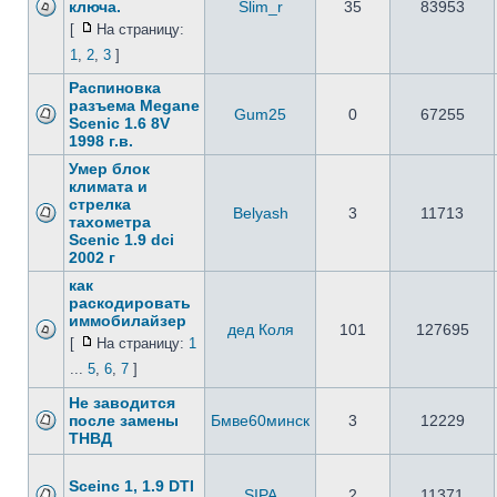
ключа.
Slim_r
35
83953
[
На страницу:
1
,
2
,
3
]
Распиновка
разъема Megane
Gum25
0
67255
Scenic 1.6 8V
1998 г.в.
Умер блок
климата и
стрелка
Belyash
3
11713
тахометра
Scenic 1.9 dci
2002 г
как
раскодировать
иммобилайзер
дед Коля
101
127695
[
На страницу:
1
...
5
,
6
,
7
]
Не заводится
после замены
Бмве60минск
3
12229
ТНВД
Sceinc 1, 1.9 DTI
SIPA
2
11371