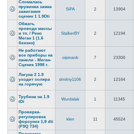
Сломалась
пружинка замка
SIPA
2
13904
зажигания
сценик 1 1.9Dti
Обжать
провода массы
и тп. / Рено
StalkerBY
2
12194
Меган 1 (1.6
бензин)
Не работают
все приборы на
oipinanb
7
23300
панели - Меган-
Сценик 1998 г.
Лагуна 2 1.9
уходит соляра
dmitriy1106
2
12164
на горячую
Трубина на 1.9
Wurdalak
1
11345
tDi
Проверка-
регулировка
klen
11
45524
форсунок 1,9 dti
(F9Q 734)
Подсветка