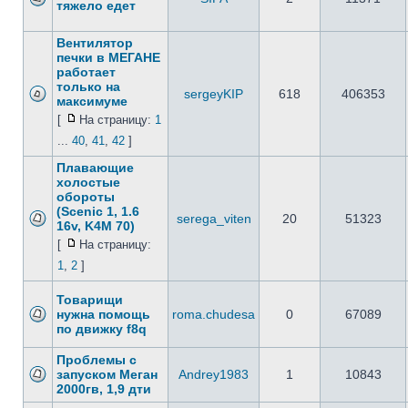
тяжело едет
Вентилятор
печки в МЕГАНЕ
работает
только на
sergeyKIP
618
406353
максимуме
[
На страницу:
1
...
40
,
41
,
42
]
Плавающие
холостые
обороты
(Scenic 1, 1.6
serega_viten
20
51323
16v, K4M 70)
[
На страницу:
1
,
2
]
Товарищи
нужна помощь
roma.chudesa
0
67089
по движку f8q
Проблемы с
запуском Меган
Andrey1983
1
10843
2000гв, 1,9 дти