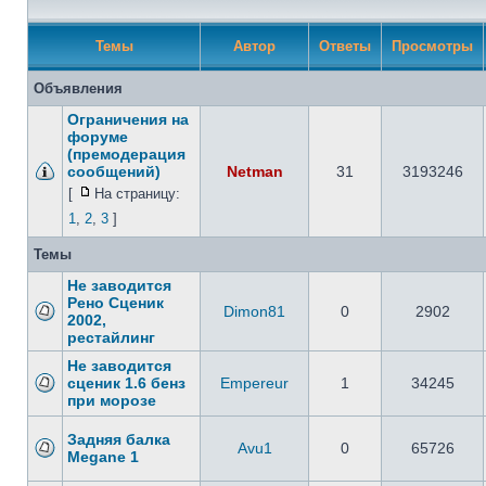
Темы
Автор
Ответы
Просмотры
Объявления
Ограничения на
форуме
(премодерация
сообщений)
Netman
31
3193246
[
На страницу:
1
,
2
,
3
]
Темы
Не заводится
Рено Сценик
Dimon81
0
2902
2002,
рестайлинг
Не заводится
сценик 1.6 бенз
Empereur
1
34245
при морозе
Задняя балка
Avu1
0
65726
Megane 1