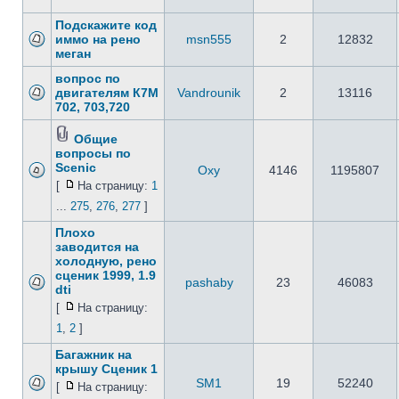
Подскажите код
иммо на рено
msn555
2
12832
меган
вопрос по
двигателям К7М
Vandrounik
2
13116
702, 703,720
Общие
вопросы по
Scenic
Oxy
4146
1195807
[
На страницу:
1
...
275
,
276
,
277
]
Плохо
заводится на
холодную, рено
сценик 1999, 1.9
pashaby
23
46083
dti
[
На страницу:
1
,
2
]
Багажник на
крышу Сценик 1
SM1
19
52240
[
На страницу: