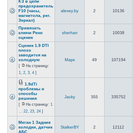
КЗ в цепи
предохранитель
F10 (часы,
alexey.by
2
10136
магнитола, рег.
Зеркал)
Привязать
ключи Рено
sherhan
2
10038
сценик
Сценик 1.9 DTI
плохо
заводится на
холодную
Марк
49
107194
[
На страницу:
1
,
2
,
3
,
4
]
1.9dTi
проблемы и
способы
Jacky
355
335752
решения
[
На страницу:
1
...
22
,
23
,
24
]
Меган 1 Задние
колодки, датчик
StalkerBY
2
12112
АБС