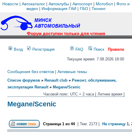
Новости
|
Автокаталог
|
Автоклубы
|
Автоспорт
|
Мотобол
|
Фото и
видео
|
Информация ГАИ
|
ГБО
|
Тюнинг
Форум доступен только для чтения
Вход
Регистрация
FAQ
Поиск
Правила
Текущее время: 7.08.2026 18:00
Сообщения без ответов
|
Активные темы
Список форумов
»
Renault club
»
Ремонт, обслуживание,
эксплуатация Renault
»
Megane/Scenic
Часовой пояс: UTC + 2 часа [ Летнее время ]
Megane/Scenic
Страница
1
из
44
[ Тем: 2173 ]
На страницу
1
,