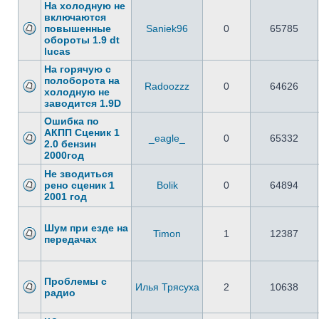
На холодную не
включаются
повышенные
Saniek96
0
65785
обороты 1.9 dt
lucas
На горячую с
полоборота на
Radoozzz
0
64626
холодную не
заводится 1.9D
Ошибка по
АКПП Сценик 1
_eagle_
0
65332
2.0 бензин
2000год
Не зводиться
рено сценик 1
Bolik
0
64894
2001 год
Шум при езде на
Timon
1
12387
передачах
Проблемы с
Илья Трясуха
2
10638
радио