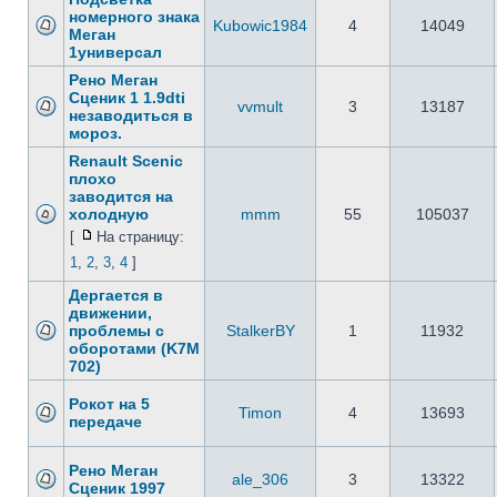
номерного знака
Kubowic1984
4
14049
Меган
1универсал
Рено Меган
Сценик 1 1.9dti
vvmult
3
13187
незаводиться в
мороз.
Renault Scenic
плохо
заводится на
холодную
mmm
55
105037
[
На страницу:
1
,
2
,
3
,
4
]
Дергается в
движении,
проблемы с
StalkerBY
1
11932
оборотами (K7M
702)
Рокот на 5
Timon
4
13693
передаче
Рено Меган
ale_306
3
13322
Сценик 1997