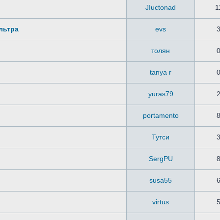
JIuctonad
1
льтра
evs
толян
tanya r
yuras79
portamento
Тутси
SergPU
susa55
virtus