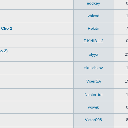
eddkey
vbixod
Clio 2
Rekitir
Z.Kirill3112
o 2)
olyya
2
skulichkov
ViperSA
1
Nester-tut
wowik
Victor008