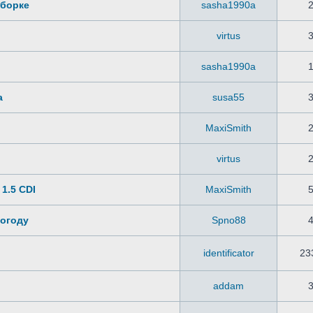
иборке
sasha1990a
virtus
sasha1990a
а
susa55
MaxiSmith
virtus
 1.5 CDI
MaxiSmith
погоду
Spno88
identificator
23
addam