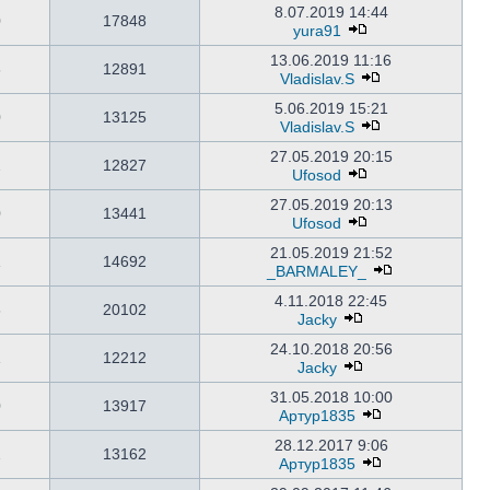
8.07.2019 14:44
0
17848
yura91
13.06.2019 11:16
3
12891
Vladislav.S
5.06.2019 15:21
0
13125
Vladislav.S
27.05.2019 20:15
2
12827
Ufosod
27.05.2019 20:13
0
13441
Ufosod
21.05.2019 21:52
1
14692
_BARMALEY_
4.11.2018 22:45
6
20102
Jacky
24.10.2018 20:56
1
12212
Jacky
31.05.2018 10:00
0
13917
Артур1835
28.12.2017 9:06
2
13162
Артур1835