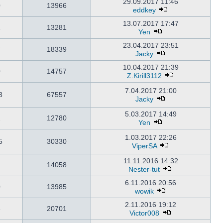
29.09.2017 11:46
0
13966
eddkey
13.07.2017 17:47
1
13281
Yen
23.04.2017 23:51
7
18339
Jacky
10.04.2017 21:39
0
14757
Z.Kirill3112
7.04.2017 21:00
3
67557
Jacky
5.03.2017 14:49
1
12780
Yen
1.03.2017 22:26
5
30330
ViperSA
11.11.2016 14:32
1
14058
Nester-tut
6.11.2016 20:56
0
13985
wowik
2.11.2016 19:12
8
20701
Victor008