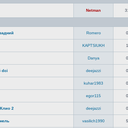
Netman
3
 задний
Romero
KAPTSIUKH
Danya
 dci
deejazzi
kuhar1983
egor115
Клио 2
deejazzi
анель
vasilich1990