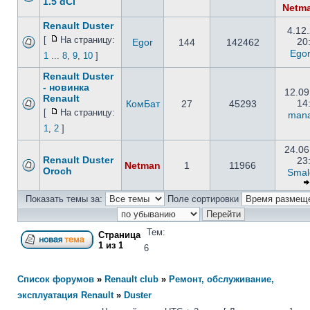
1.5 dCi
Netm
Renault Duster
4.12
[
На страницу:
20
Egor
144
142462
Ego
1
...
8
,
9
,
10
]
Renault Duster
- новинка
12.09
Renault
14
КомБат
27
45293
[
На страницу:
man
1
,
2
]
24.06
Renault Duster
23
Netman
1
11966
Oroch
Smal
Показать темы за:
Поле сортировки
Тем:
Страница
1
из
1
6
Список форумов
»
Renault club
»
Ремонт, обслуживание,
эксплуатация Renault
»
Duster