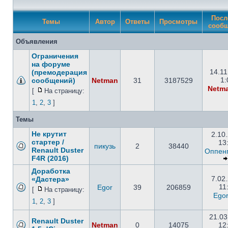
Посл
Темы
Автор
Ответы
Просмотры
сооб
Объявления
Ограничения
на форуме
14.11
(премодерация
1:
сообщений)
Netman
31
3187529
Netm
[
На страницу:
1
,
2
,
3
]
Темы
Не крутит
2.10
стартер /
13
пикузь
2
38440
Renault Duster
Оппен
F4R (2016)
Доработка
7.02
«Дастера»
11
Egor
39
206859
[
На страницу:
Ego
1
,
2
,
3
]
21.03
Renault Duster
Netman
0
14075
12