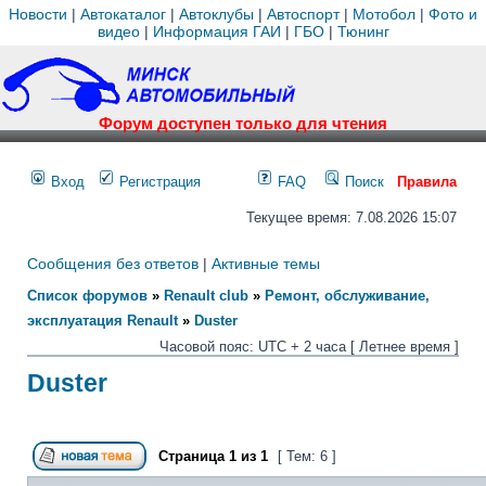
Новости
|
Автокаталог
|
Автоклубы
|
Автоспорт
|
Мотобол
|
Фото и
видео
|
Информация ГАИ
|
ГБО
|
Тюнинг
Форум доступен только для чтения
Вход
Регистрация
FAQ
Поиск
Правила
Текущее время: 7.08.2026 15:07
Сообщения без ответов
|
Активные темы
Список форумов
»
Renault club
»
Ремонт, обслуживание,
эксплуатация Renault
»
Duster
Часовой пояс: UTC + 2 часа [ Летнее время ]
Duster
Страница
1
из
1
[ Тем: 6 ]