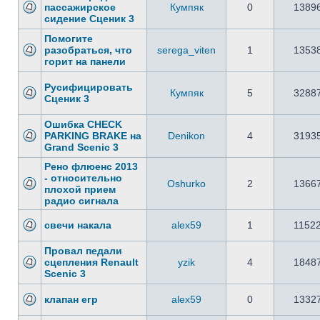
пассажирское
Кумпяк
0
1389
сидение Сценик 3
Помогите
разобраться, что
serega_viten
1
1353
горит на панели
Русифицировать
Кумпяк
5
3288
Сценик 3
Ошибка CHECK
PARKING BRAKE на
Denikon
4
3193
Grand Scenic 3
Рено флюенс 2013
- относительно
Oshurko
2
1366
плохой прием
радио сигнала
свечи накала
alex59
1
1152
Провал педали
сцепления Renault
yzik
4
1848
Scenic 3
клапан егр
alex59
0
1332