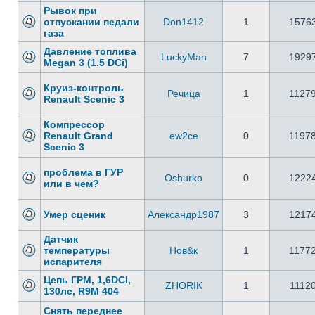
Рывок при
отпускании педали
Don1412
1
1576
газа
Давление топлива
LuckyMan
7
1929
Megan 3 (1.5 DCi)
Круиз-контроль
Речица
1
1127
Renault Scenic 3
Компрессор
Renault Grand
ew2ce
0
1197
Scenic 3
проблема в ГУР
Oshurko
0
1222
или в чем?
Умер сценик
Александр1987
3
1217
Датчик
температуры
Нов&к
1
1177
испарителя
Цепь ГРМ, 1,6DCI,
ZHORIK
1
1112
130лс, R9M 404
Снять переднее