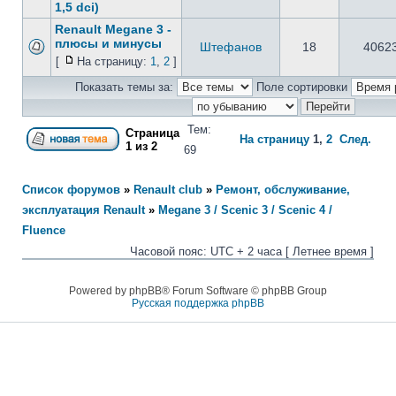
1,5 dci)
Renault Megane 3 -
плюсы и минусы
Штефанов
18
4062
[
На страницу:
1
,
2
]
Показать темы за:
Поле сортировки
Тем:
Страница
На страницу
1
,
2
След.
1
из
2
69
Список форумов
»
Renault club
»
Ремонт, обслуживание,
эксплуатация Renault
»
Megane 3 / Scenic 3 / Scenic 4 /
Fluence
Часовой пояс: UTC + 2 часа [ Летнее время ]
Powered by phpBB® Forum Software © phpBB Group
Русская поддержка phpBB