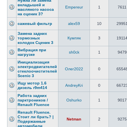
Нужна ли замена
вкладышей и
Empereur
1
7611
масляного насоса
на сценик 3?
сажевый фильтр
alex59
10
2995
Замена задних
тормозных
Кумпяк
3
1911
колодок Сценик 3
Вибрация при
sh0ck
1
9479
нагрузке
Инициализация
электродвигателей
Олег2022
0
6554
стеклоочистителей
Scenic 3
Ищу мотор 1.6
AndreyKri
0
6672
дизель r9m414
Работа задних
парктроников /
Oshurko
1
9017
Renault Fluence
Renault Fluence.
Стоит ли брать? |
Netman
2
9275
Подержанные
автомобили