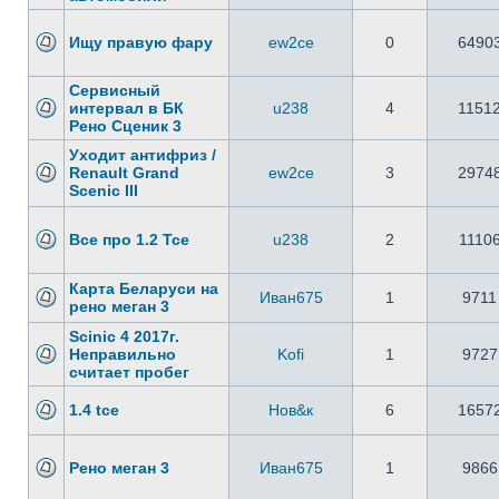
Ищу правую фару
ew2ce
0
6490
Сервисный
интервал в БК
u238
4
1151
Рено Сценик 3
Уходит антифриз /
Renault Grand
ew2ce
3
2974
Scenic III
Все про 1.2 Tce
u238
2
1110
Карта Беларуси на
Иван675
1
9711
рено меган 3
Scinic 4 2017г.
Неправильно
Kofi
1
9727
считает пробег
1.4 tce
Нов&к
6
1657
Рено меган 3
Иван675
1
9866