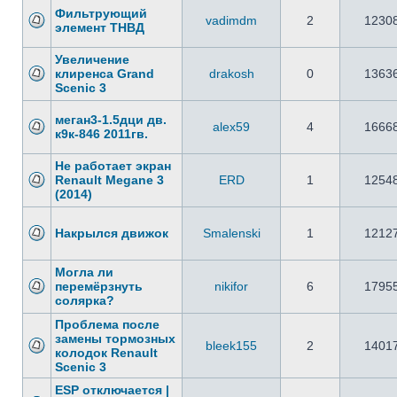
Фильтрующий
vadimdm
2
1230
элемент ТНВД
Увеличение
клиренса Grand
drakosh
0
1363
Scenic 3
меган3-1.5дци дв.
alex59
4
1666
к9к-846 2011гв.
Не работает экран
Renault Megane 3
ERD
1
1254
(2014)
Накрылся движок
Smalenski
1
1212
Могла ли
перемёрзнуть
nikifor
6
1795
солярка?
Проблема после
замены тормозных
bleek155
2
1401
колодок Renault
Scenic 3
ESP отключается |