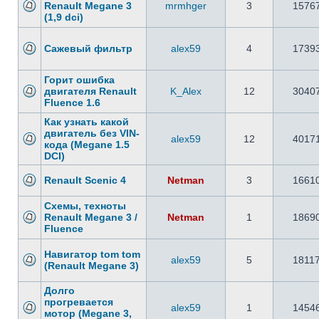
Renault Megane 3
mrmhger
3
1576
(1,9 dci)
Сажевый фильтр
alex59
4
1739
Горит ошибка
двигателя Renault
K_Alex
12
3040
Fluence 1.6
Как узнать какой
двигатель без VIN-
alex59
12
4017
кода (Megane 1.5
DCI)
Renault Scenic 4
Netman
3
1661
Схемы, техноты
Renault Megane 3 /
Netman
1
1869
Fluence
Навигатор tom tom
alex59
5
1811
(Renault Megane 3)
Долго
прогревается
alex59
1
1454
мотор (Megane 3,