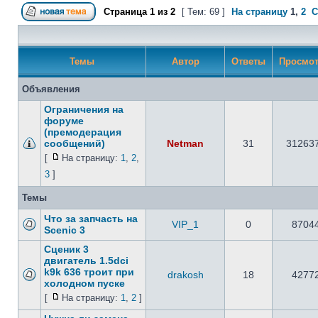
Страница
1
из
2
[ Тем: 69 ]
На страницу
1
,
2
С
Темы
Автор
Ответы
Просмо
Объявления
Ограничения на
форуме
(премодерация
сообщений)
Netman
31
31263
[
На страницу:
1
,
2
,
3
]
Темы
Что за запчасть на
VIP_1
0
8704
Scenic 3
Сценик 3
двигатель 1.5dci
k9k 636 троит при
drakosh
18
4277
холодном пуске
[
На страницу:
1
,
2
]