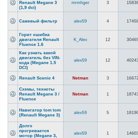
Renault Megane 3
mrmhger
3
1583
(1,9 dci)
Сажевый фильтр
alex59
4
1745
Горит ошибка
двигателя Renault
K_Alex
12
3046
Fluence 1.6
Как узнать какой
двигатель без VIN-
alex59
12
4024
кода (Megane 1.5
DCI)
Renault Scenic 4
Netman
3
1667
Схемы, техноты
Renault Megane 3 /
Netman
1
1874
Fluence
Навигатор tom tom
alex59
5
1819
(Renault Megane 3)
Долго
прогревается
alex59
1
1460
мотор (Megane 3,