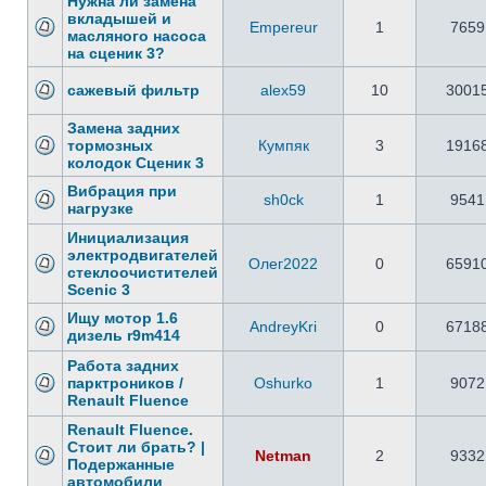
Нужна ли замена
вкладышей и
Empereur
1
7659
масляного насоса
на сценик 3?
сажевый фильтр
alex59
10
3001
Замена задних
тормозных
Кумпяк
3
1916
колодок Сценик 3
Вибрация при
sh0ck
1
9541
нагрузке
Инициализация
электродвигателей
Олег2022
0
6591
стеклоочистителей
Scenic 3
Ищу мотор 1.6
AndreyKri
0
6718
дизель r9m414
Работа задних
парктроников /
Oshurko
1
9072
Renault Fluence
Renault Fluence.
Стоит ли брать? |
Netman
2
9332
Подержанные
автомобили