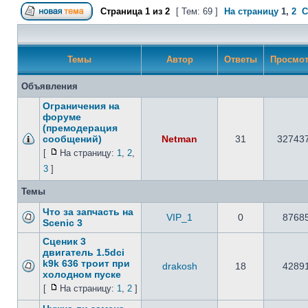
Страница
1
из
2
[ Тем: 69 ]
На страницу
1
,
2
С
Темы
Автор
Ответы
Просмо
Объявления
Ограничения на
форуме
(премодерация
сообщений)
Netman
31
32743
[
На страницу:
1
,
2
,
3
]
Темы
Что за запчасть на
VIP_1
0
8768
Scenic 3
Сценик 3
двигатель 1.5dci
k9k 636 троит при
drakosh
18
4289
холодном пуске
[
На страницу:
1
,
2
]