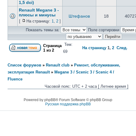
1,5 dci)
Renault Megane 3 -
плюсы и минусы
Штефанов
18
4072
[
На страницу:
1
,
2
]
Показать темы за:
Поле сортировки
Тем:
Страница
На страницу
1
,
2
След.
1
из
2
69
Список форумов
»
Renault club
»
Ремонт, обслуживание,
эксплуатация Renault
»
Megane 3 / Scenic 3 / Scenic 4 /
Fluence
Часовой пояс: UTC + 2 часа [ Летнее время ]
Powered by phpBB® Forum Software © phpBB Group
Русская поддержка phpBB