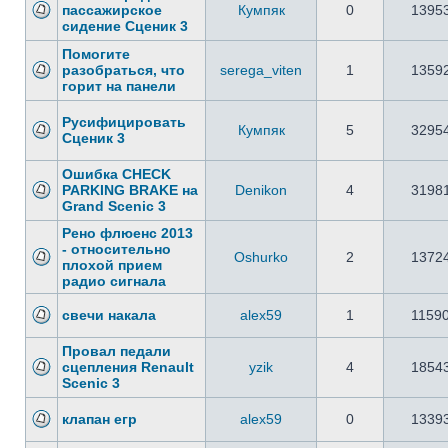
пассажирское
Кумпяк
0
1395
сидение Сценик 3
Помогите
разобраться, что
serega_viten
1
1359
горит на панели
Русифицировать
Кумпяк
5
3295
Сценик 3
Ошибка CHECK
PARKING BRAKE на
Denikon
4
3198
Grand Scenic 3
Рено флюенс 2013
- относительно
Oshurko
2
1372
плохой прием
радио сигнала
свечи накала
alex59
1
1159
Провал педали
сцепления Renault
yzik
4
1854
Scenic 3
клапан егр
alex59
0
1339