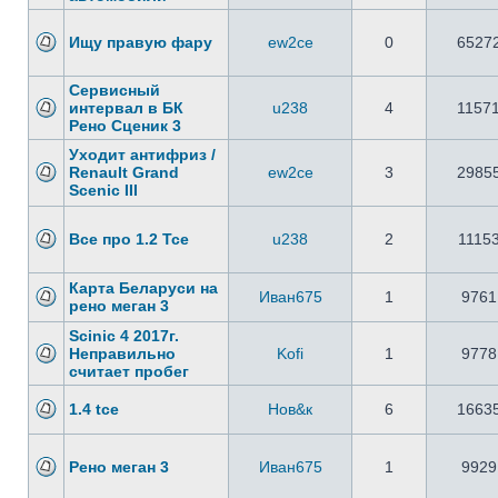
Ищу правую фару
ew2ce
0
6527
Сервисный
интервал в БК
u238
4
1157
Рено Сценик 3
Уходит антифриз /
Renault Grand
ew2ce
3
2985
Scenic III
Все про 1.2 Tce
u238
2
1115
Карта Беларуси на
Иван675
1
9761
рено меган 3
Scinic 4 2017г.
Неправильно
Kofi
1
9778
считает пробег
1.4 tce
Нов&к
6
1663
Рено меган 3
Иван675
1
9929