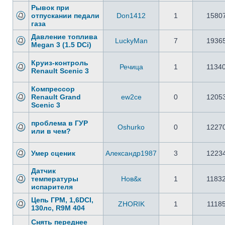
Рывок при
отпускании педали
Don1412
1
1580
газа
Давление топлива
LuckyMan
7
1936
Megan 3 (1.5 DCi)
Круиз-контроль
Речица
1
1134
Renault Scenic 3
Компрессор
Renault Grand
ew2ce
0
1205
Scenic 3
проблема в ГУР
Oshurko
0
1227
или в чем?
Умер сценик
Александр1987
3
1223
Датчик
температуры
Нов&к
1
1183
испарителя
Цепь ГРМ, 1,6DCI,
ZHORIK
1
1118
130лс, R9M 404
Снять переднее