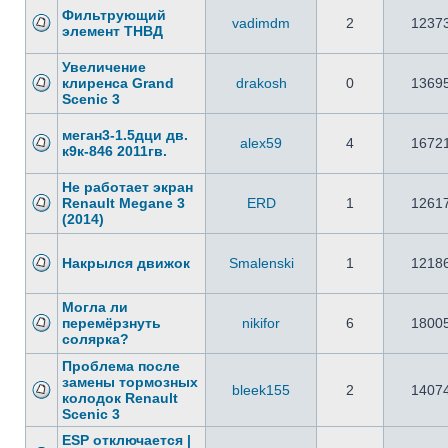
Фильтрующий
vadimdm
2
1237
элемент ТНВД
Увеличение
клиренса Grand
drakosh
0
1369
Scenic 3
меган3-1.5дци дв.
alex59
4
1672
к9к-846 2011гв.
Не работает экран
Renault Megane 3
ERD
1
1261
(2014)
Накрылся движок
Smalenski
1
1218
Могла ли
перемёрзнуть
nikifor
6
1800
солярка?
Проблема после
замены тормозных
bleek155
2
1407
колодок Renault
Scenic 3
ESP отключается |