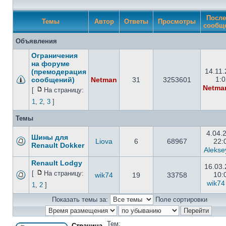
После
Темы
Автор
Ответы
Просмотры
сообщ
Объявления
Ограничения
на форуме
14.11
(премодерация
1:0
сообщений)
Netman
31
3253601
Netma
[
На страницу:
1
,
2
,
3
]
Темы
4.04.
Шины для
Liova
6
68967
22:
Renault Dokker
Alekse
Renault Lodgy
16.03
[
На страницу:
10:
wik74
19
33758
wik74
1
,
2
]
Показать темы за:
Поле сортировки
Тем:
Страница