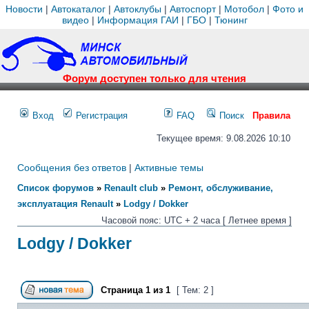
Новости
|
Автокаталог
|
Автоклубы
|
Автоспорт
|
Мотобол
|
Фото и
видео
|
Информация ГАИ
|
ГБО
|
Тюнинг
Форум доступен только для чтения
Вход
Регистрация
FAQ
Поиск
Правила
Текущее время: 9.08.2026 10:10
Сообщения без ответов
|
Активные темы
Список форумов
»
Renault club
»
Ремонт, обслуживание,
эксплуатация Renault
»
Lodgy / Dokker
Часовой пояс: UTC + 2 часа [ Летнее время ]
Lodgy / Dokker
Страница
1
из
1
[ Тем: 2 ]