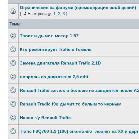
Ограничения на форуме (премодерация сообщений)
[
На страницу:
1
,
2
,
3
]
Темы
Троит и дымит, мотор 1.9?
Кто ремонтирует Trafic в Гомеле
Замена двигателя Renault Trafic 2.1D
вопросы по двигателю 2,5 cdti
Renault Trafic заглох и больше не заводится после А
Renault Tradic f9q дымит то белым то черным
Насос г/у Renault Trafic
Trafic F9Q760 1.9 (100) спонтанно глохнет на ХХ и дер