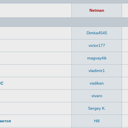
Netman
Dimka4545
victor177
magvay4ik
vladimir1
ЗС
vadikan
vivaro
Sergey K.
гается
Hill