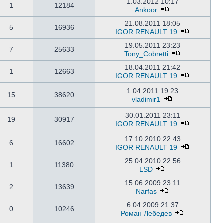
1.03.2012 10:17
1
12184
Ankoor
21.08.2011 18:05
5
16936
IGOR RENAULT 19
19.05.2011 23:23
7
25633
Tony_Cobretti
18.04.2011 21:42
1
12663
IGOR RENAULT 19
1.04.2011 19:23
15
38620
vladimir1
30.01.2011 23:11
19
30917
IGOR RENAULT 19
17.10.2010 22:43
6
16602
IGOR RENAULT 19
25.04.2010 22:56
1
11380
LSD
15.06.2009 23:11
2
13639
Narfas
6.04.2009 21:37
0
10246
Роман Лебедев