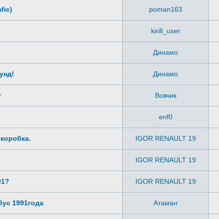
fic)
poman163
kirill_user
Динамо
унд!
Динамо
r
Вовчик
enf0
 коробка.
IGOR RENAULT 19
IGOR RENAULT 19
01?
IGOR RENAULT 19
бус 1991года
Атаман