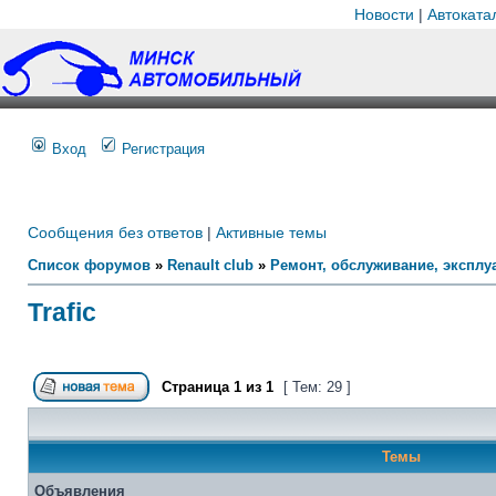
Новости
|
Автоката
Вход
Регистрация
Сообщения без ответов
|
Активные темы
Список форумов
»
Renault club
»
Ремонт, обслуживание, эксплуа
Trafic
Страница
1
из
1
[ Тем: 29 ]
Темы
Объявления