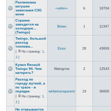
Распиновка
катушки
-=sAm=-
6
18704
зажигания C3G
моно
Странно
заводится на
Botan
1
11347
холодную...
(Twingo)
Twingo, большой
расход
топлива...
Enzo
28
43659
[
На страницу:
1
,
2
]
Купил Renault
Twingo 94. Чем
Waingrow
2
12543
натереть?
Расход по
городу жуткий, а
по трасе - в
порядке
whitetransparent
19
36605
[
На страницу:
1
,
2
]
Не открывается