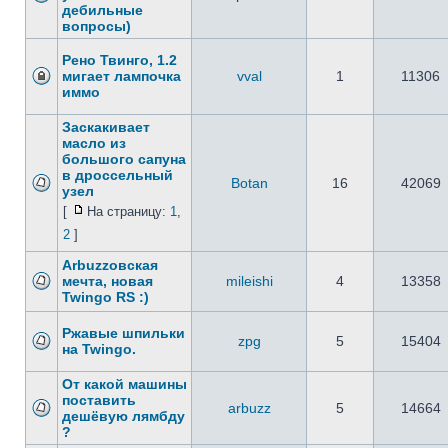
дебильные
вопросы)
Рено Твинго, 1.2
мигает лампочка
vval
1
11306
иммо
Заскакивает
масло из
большого сапуна
в дросcельный
Botan
16
42069
узел
[
На страницу:
1
,
2
]
Arbuzzoвская
мечта, новая
mileishi
4
13358
Twingo RS :)
Ржавые шпильки
zpg
5
15404
на Twingo.
От какой машины
поставить
arbuzz
5
14664
дешёвую лямбду
?