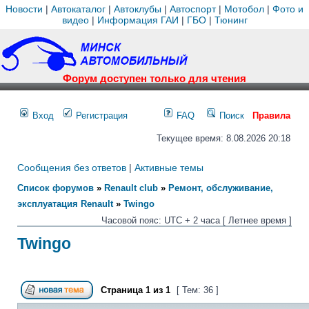
Новости
|
Автокаталог
|
Автоклубы
|
Автоспорт
|
Мотобол
|
Фото и
видео
|
Информация ГАИ
|
ГБО
|
Тюнинг
Форум доступен только для чтения
Вход
Регистрация
FAQ
Поиск
Правила
Текущее время: 8.08.2026 20:18
Сообщения без ответов
|
Активные темы
Список форумов
»
Renault club
»
Ремонт, обслуживание,
эксплуатация Renault
»
Twingo
Часовой пояс: UTC + 2 часа [ Летнее время ]
Twingo
Страница
1
из
1
[ Тем: 36 ]