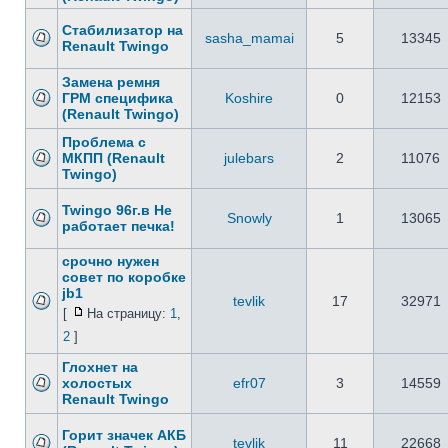
Стабилизатор на
sasha_mamai
5
13345
Renault Twingo
Замена ремня
ГРМ специфика
Koshire
0
12153
(Renault Twingo)
Проблема с
МКПП (Renault
julebars
2
11076
Twingo)
Twingo 96г.в Не
Snowly
1
13065
работает печка!
срочно нужен
совет по коробке
jb1
tevlik
17
32971
[
На страницу:
1
,
2
]
Глохнет на
холостых
efr07
3
14559
Renault Twingo
Горит значек АКБ
tevlik
11
22668