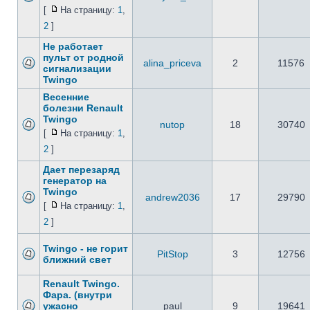
[
На страницу:
1
,
2
]
Не работает
пульт от родной
alina_priceva
2
11576
сигнализации
Twingo
Весенние
болезни Renault
Twingo
nutop
18
30740
[
На страницу:
1
,
2
]
Дает перезаряд
генератор на
Twingo
andrew2036
17
29790
[
На страницу:
1
,
2
]
Twingo - не горит
PitStop
3
12756
ближний свет
Renault Twingo.
Фара. (внутри
ужасно
paul
9
19641