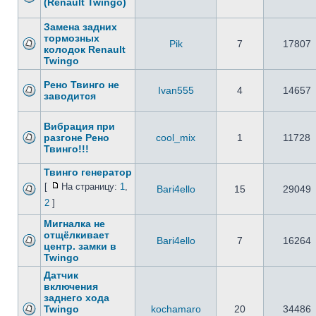
(Renault Twingo)
Замена задних
тормозных
Pik
7
17807
колодок Renault
Twingo
Рено Твинго не
Ivan555
4
14657
заводится
Вибрация при
разгоне Рено
cool_mix
1
11728
Твинго!!!
Твинго генератор
[
На страницу:
1
,
Bari4ello
15
29049
2
]
Мигналка не
отщёлкивает
Bari4ello
7
16264
центр. замки в
Twingo
Датчик
включения
заднего хода
Twingo
kochamaro
20
34486