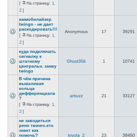
[
На страницу:
1
,
2
]
иммобилайзер
twingo - не дает
раскодировать!!!
Anonymous
17
39291
[
На страницу:
1
,
2
]
куда подключать
сигналку к
штатному
Ghost356
1
10741
центральн. замку
twingo
В чём причина
вываливая
кольца
дифференциала
arbuzz
21
33127
?
[
На страницу:
1
,
2
]
не заводиться
рено твинго.кто
знает как
помочь?
toyota_2
23
38450