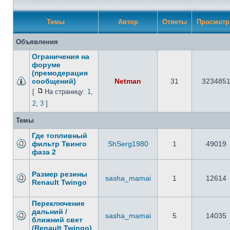
Темы
Автор
Ответы
Просмот
Объявления
Ограничения на
форуме
(премодерация
сообщений)
Netman
31
323485
[
На страницу:
1
,
2
,
3
]
Темы
Где топливный
фильтр Твинго
ShSerg1980
1
49019
фаза 2
Размер резины
sasha_mamai
1
12614
Renault Twingo
Переключение
дальний /
sasha_mamai
5
14035
ближний свет
(Renault Twingo)