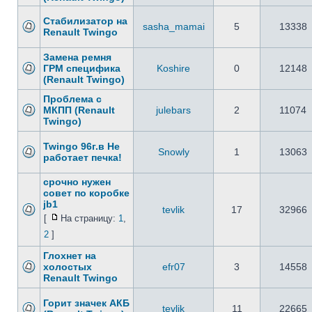
Стабилизатор на
sasha_mamai
5
13338
Renault Twingo
Замена ремня
ГРМ специфика
Koshire
0
12148
(Renault Twingo)
Проблема с
МКПП (Renault
julebars
2
11074
Twingo)
Twingo 96г.в Не
Snowly
1
13063
работает печка!
срочно нужен
совет по коробке
jb1
tevlik
17
32966
[
На страницу:
1
,
2
]
Глохнет на
холостых
efr07
3
14558
Renault Twingo
Горит значек АКБ
tevlik
11
22665