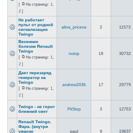
[
На страницу:
1
,
2
]
Не работает
пульт от родной
alina_priceva
2
11573
сигнализации
Twingo
Весенние
болезни Renault
Twingo
nutop
18
30732
[
На страницу:
1
,
2
]
Дает перезаряд
генератор на
Twingo
andrew2036
17
29779
[
На страницу:
1
,
2
]
Twingo - не горит
PitStop
3
12753
ближний свет
Renault Twingo.
Фара. (внутри
ужасно
paul
9
19637