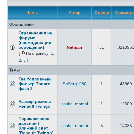
Темы
Автор
Ответы
Просмот
Объявления
Ограничения на
форуме
(премодерация
сообщений)
Netman
31
321395
[
На страницу:
1
,
2
,
3
]
Темы
Где топливный
фильтр Твинго
ShSerg1980
1
48969
фаза 2
Размер резины
sasha_mamai
1
12609
Renault Twingo
Переключение
дальний /
sasha_mamai
5
14035
ближний свет
(Renault Twingo)