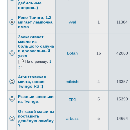
дебильные
вопросы)
Рено Твинго, 1.2
мигает лампочка
vval
1
11304
иммо
Заскакивает
масло из
большого сапуна
в дросcельный
Botan
16
42060
узел
[
На страницу:
1
,
2
]
Arbuzzoвская
мечта, новая
mileishi
4
13357
Twingo RS :)
Ржавые шпильки
zpg
5
15399
на Twingo.
От какой машины
поставить
arbuzz
5
14664
дешёвую лямбду
?