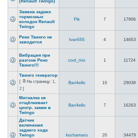
(Renault Twingo)
Замена задних
тормозных
Pik
7
17806
колодок Renault
Twingo
Рено Твинго не
Ivan555
4
14653
заводится
Вибрация при
разгоне Рено
cool_mix
1
11724
Твинго!!!
Твинго генератор
[
На страницу:
1
,
Bari4ello
15
29038
2
]
Мигналка не
отщёлкивает
Bari4ello
7
16263
центр. замки в
Twingo
Датчик
включения
заднего хода
Twingo
kochamaro
20
34479