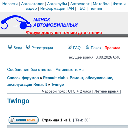
Новости
|
Автокаталог
|
Автоклубы
|
Автоспорт
|
Мотобол
|
Фото и
видео
|
Информация ГАИ
|
ГБО
|
Тюнинг
Форум доступен только для чтения
Вход
Регистрация
FAQ
Поиск
Правила
Текущее время: 8.08.2026 6:46
Сообщения без ответов
|
Активные темы
Список форумов
»
Renault club
»
Ремонт, обслуживание,
эксплуатация Renault
»
Twingo
Часовой пояс: UTC + 2 часа [ Летнее время ]
Twingo
Страница
1
из
1
[ Тем: 36 ]