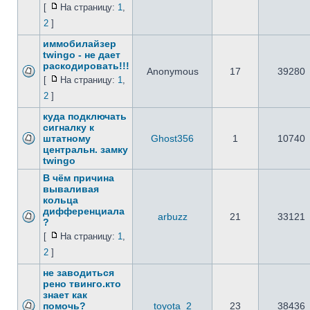
[
На страницу:
1
,
2
]
иммобилайзер
twingo - не дает
раскодировать!!!
Anonymous
17
39280
[
На страницу:
1
,
2
]
куда подключать
сигналку к
штатному
Ghost356
1
10740
центральн. замку
twingo
В чём причина
вываливая
кольца
дифференциала
arbuzz
21
33121
?
[
На страницу:
1
,
2
]
не заводиться
рено твинго.кто
знает как
помочь?
toyota_2
23
38436