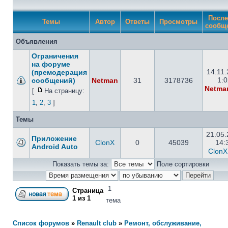
После
Темы
Автор
Ответы
Просмотры
сообщ
Объявления
Ограничения
на форуме
14.11
(премодерация
1:0
сообщений)
Netman
31
3178736
Netma
[
На страницу:
1
,
2
,
3
]
Темы
21.05
Приложение
ClonX
0
45039
14:
Android Auto
ClonX
Показать темы за:
Поле сортировки
1
Страница
1
из
1
тема
Список форумов
»
Renault club
»
Ремонт, обслуживание,