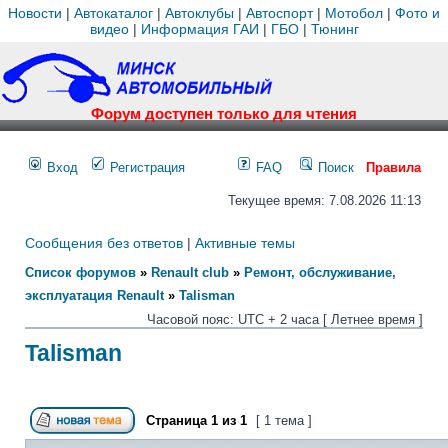
Новости
|
Автокаталог
|
Автоклубы
|
Автоспорт
|
Мотобол
|
Фото и
видео
|
Информация ГАИ
|
ГБО
|
Тюнинг
Форум доступен только для чтения
Вход
Регистрация
FAQ
Поиск
Правила
Текущее время: 7.08.2026 11:13
Сообщения без ответов
|
Активные темы
Список форумов
»
Renault club
»
Ремонт, обслуживание,
эксплуатация Renault
»
Talisman
Часовой пояс: UTC + 2 часа [ Летнее время ]
Talisman
Страница
1
из
1
[ 1 тема ]