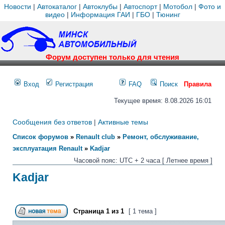
Новости
|
Автокаталог
|
Автоклубы
|
Автоспорт
|
Мотобол
|
Фото и
видео
|
Информация ГАИ
|
ГБО
|
Тюнинг
Форум доступен только для чтения
Вход
Регистрация
FAQ
Поиск
Правила
Текущее время: 8.08.2026 16:01
Сообщения без ответов
|
Активные темы
Список форумов
»
Renault club
»
Ремонт, обслуживание,
эксплуатация Renault
»
Kadjar
Часовой пояс: UTC + 2 часа [ Летнее время ]
Kadjar
Страница
1
из
1
[ 1 тема ]