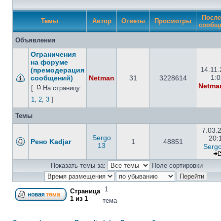
После
Темы
Автор
Ответы
Просмотры
сообщ
Объявления
Ограничения
на форуме
14.11
(премодерация
1:0
сообщений)
Netman
31
3228614
Netma
[
На страницу:
1
,
2
,
3
]
Темы
7.03.
Sergo
20:
Рено Kadjar
1
48851
13
Serg
Показать темы за:
Поле сортировки
1
Страница
1
из
1
тема