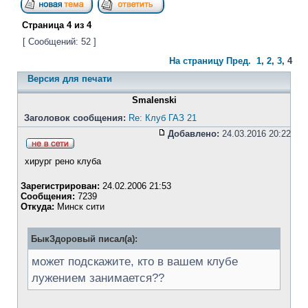
Страница
4
из
4
[ Сообщений: 52 ]
На страницу
Пред.
1
,
2
,
3
,
4
Версия для печати
Smalenski
Заголовок сообщения:
Re: Клуб ГАЗ 21
Добавлено:
24.03.2016 20:22
хирург рено клуба
Зарегистрирован:
24.02.2006 21:53
Сообщения:
7239
Откуда:
Минск сити
БыкЗдоровый писал(а):
может подскажите, кто в вашем клубе
лужением занимается??