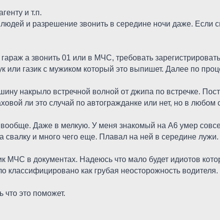
генту и т.п.
 людей и разрешение звонить в середине ночи даже. Если 
в гараж а звонить 01 или в МЧС, требовать зарегистрироват
ук или газик с мужиком который это выпишет. Далее по про
ашину накрыло встречной волной от джипа по встречке. По
овой ли это случай по автогражданке или нет, но в любом сл
ь вообще. Даже в мелкую. У меня знакомый на А6 умер совсе
на свалку и много чего еще. Плавал на ней в середине лужи.
ник МЧС в документах. Надеюсь что мало будет идиотов кот
о классифицировано как грубая неосторожность водителя. 
 что это поможет.