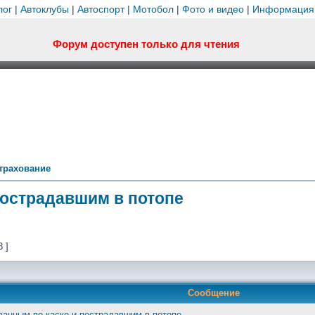
лог
|
Автоклубы
|
Автоспорт
|
Мотобол
|
Фото и видео
|
Информация
Форум доступен только для чтения
трахование
пострадавшим в потопе
3 ]
Сообщение
ванным по каско и пострадавшим в потопе