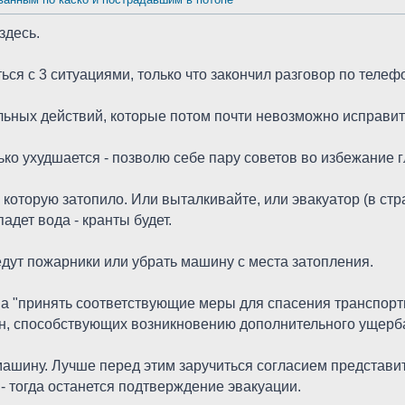
здесь.
ся с 3 ситуациями, только что закончил разговор по телефо
ьных действий, которые потом почти невозможно исправить
лько ухудшается - позволю себе пару советов во избежание
 которую затопило. Или выталкивайте, или эвакуатор (в ст
адет вода - кранты будет.
иедут пожарники или убрать машину с места затопления.
па "принять соответствующие меры для спасения транспорт
н, способствующих возникновению дополнительного ущерба
машину. Лучше перед этим заручиться согласием представи
- тогда останется подтверждение эвакуации.