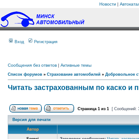
Новости
|
Автоката
Вход
Регистрация
Сообщения без ответов
|
Активные темы
Список форумов
»
Страхование автомобилей
»
Добровольное с
Читать застрахованным по каско и 
Страница
1
из
1
[ Сообщений: 
Версия для печати
Автор
Sergei
Заголовок сообщения:
Читать застрахо