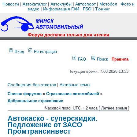
Новости
|
Автокаталог
|
Автоклубы
|
Автоспорт
|
Мотобол
|
Фото и
видео
|
Информация ГАИ
|
ГБО
|
Тюнинг
Форум доступен только для чтения
Вход
Регистрация
FAQ
Поиск
Правила
Текущее время: 7.08.2026 13:33
Сообщения без ответов
|
Активные темы
Список форумов
»
Страхование автомобилей
»
Добровольное страхование
Часовой пояс: UTC + 2 часа [ Летнее время ]
Автокаско - суперскидки.
Педложение от ЗАСО
Промтрансинвест