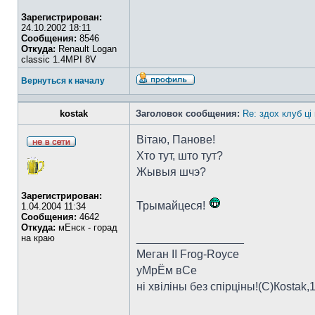
Зарегистрирован:
24.10.2002 18:11
Сообщения:
8546
Откуда:
Renault Logan
classic 1.4MPI 8V
Вернуться к началу
kostak
Заголовок сообщения:
Re: здох клуб ці
Вітаю, Панове!
Хто тут, што тут?
Жывыя шчэ?
Зарегистрирован:
Трымайцеся!
1.04.2004 11:34
Сообщения:
4642
Откуда:
мЕнск - горад
_________________
на краю
Меган II Frog-Royce
уМрЁм вСе
ні хвіліны без спірціны!(C)Коstak,