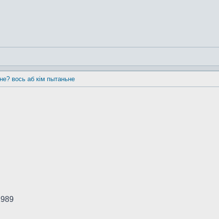
 не? вось аб кім пытаньне
1989