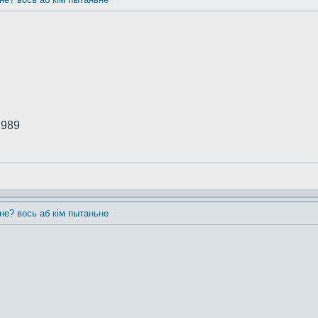
1989
 не? вось аб кім пытаньне