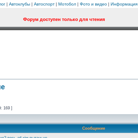
лог
|
Автоклубы
|
Автоспорт
|
Мотобол
|
Фото и видео
|
Информация
Форум доступен только для чтения
не
: 169 ]
Сообщение
 не? вось аб кім пытаньне