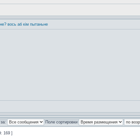
 не? вось аб кім пытаньне
за:
Поле сортировки
: 169 ]