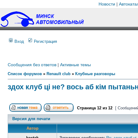
Новости
|
Автоката
Вход
Регистрация
Сообщения без ответов
|
Активные темы
Список форумов
»
Renault club
»
Клубные разговоры
здох клуб ці не? вось аб кім пытань
Страница
12
из
12
[ Сообщений
Версия для печати
Автор
kostak
Заголовок сообщения:
Re: здох клуб ці