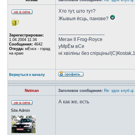
Хто тут, што тут?
Жывыя ёсць, панове?
_________________
Зарегистрирован:
Меган II Frog-Royce
1.04.2004 11:34
Сообщения:
4642
уМрЁм вСе
Откуда:
мЕнск - горад
ні хвіліны без спірціны!(C)Коstak,
на краю
Вернуться к началу
Netman
Заголовок сообщения:
Re: здох клуб ці
А как же, есть
Site Admin